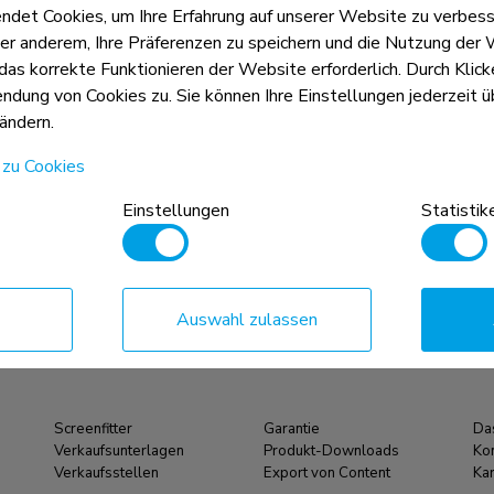
et Cookies, um Ihre Erfahrung auf unserer Website zu verbess
er anderem, Ihre Präferenzen zu speichern und die Nutzung der 
 das korrekte Funktionieren der Website erforderlich. Durch Klic
dung von Cookies zu. Sie können Ihre Einstellungen jederzeit üb
ändern.
 zu Cookies
Einstellungen
Statistik
Auswahl zulassen
Screenfitter
Garantie
Da
Verkaufsunterlagen
Produkt-Downloads
Ko
Verkaufsstellen
Export von Content
Kar