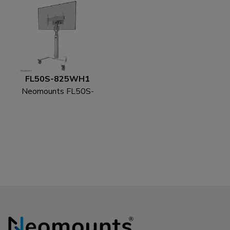
FL50S-825WH1
Neomounts FL50S-
825WH1 TV-Trolley
37-75" - TÜV