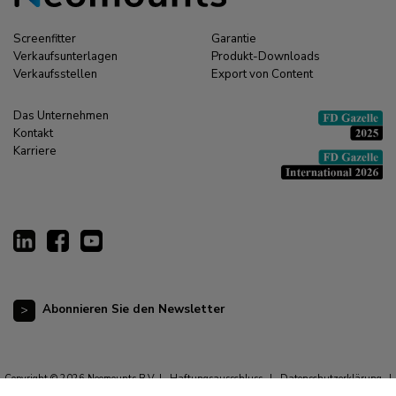
Screenfitter
Garantie
Verkaufsunterlagen
Produkt-Downloads
Verkaufsstellen
Export von Content
Das Unternehmen
Kontakt
Karriere
Abonnieren Sie den Newsletter
Copyright © 2026 Neomounts B.V. |
Haftungsausschluss
|
Datenschutzerklärung
|