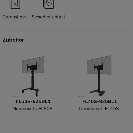
Greensheet
Sicherheitsblatt
Zubehör
FL50S-825BL1
FL45S-825BL1
Neomounts FL50S-
Neomounts FL45S-
825BL1 TV-Trolley 37-
825BL1 TV-
75" - TÜV
Bodenständer 37-75" -
TÜV