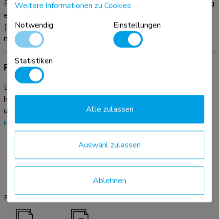
Rückseite der Halterung angebracht werden. Im Lieferumfang
Weitere Informationen zu Cookies
enthalten ist ein Adapter für die Bose VB1 und VB-S
Notwendig
Einstellungen
(Montage ebenfalls ober- und unterhalb des Bildschirms
möglich).
Statistiken
Produktdokumentation
Laden Sie hier die verfügbare Produktdokumentation
herunter. Bei weiteren Fragen wenden Sie sich bitte an
Alle zulassen
unseren Service & Support Desk per E-Mail:
info@neomounts.com
.
Auswahl zulassen
Ablehnen
Produktblatt
Installationsanleitung
Strichzeichnung