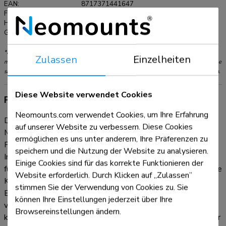
EAN:
8717371441647
Farbe:
Schwarz
Hauptmaterial:
Stahl
Garantie:
5 Jahre
*Bitte beachten: Die angegebenen Zollgrößen sind nur ein Anhaltspunkt, kombiniert
Zulassen
Einzelheiten
mit dem Gewicht und den VESA-Größen. Das maximale Gewicht und die VESA-Größe
sind absolute Beschränkungen für die Produkte und sollten nicht überschritten werden.
Diese Website verwendet Cookies
Produktinformationen
Neomounts.com verwendet Cookies, um Ihre Erfahrung
Das Neomounts AV1-825BL ist ein Videobar- und
auf unserer Website zu verbessern. Diese Cookies
Multimedia-Kit, das optional für den mobilen Bodenständer
ermöglichen es uns unter anderem, Ihre Präferenzen zu
FL50S-825BL1 erhältlich ist. Das Kit ermöglicht die
speichern und die Nutzung der Website zu analysieren.
Installation einer separaten Kameraablage und einer Ablage
Einige Cookies sind für das korrekte Funktionieren der
für Multimedia-Geräte auf dem Bodenständer. Die universelle
Website erforderlich. Durch Klicken auf „Zulassen”
Kameraablage kann sowohl oberhalb als auch unterhalb des
stimmen Sie der Verwendung von Cookies zu. Sie
Bildschirms angebracht werden und ist in der Höhe und Tiefe
können Ihre Einstellungen jederzeit über Ihre
verstellbar, um sie an den Bildschirm anzupassen. Außerdem
Browsereinstellungen ändern.
kann die Kameraablage sowohl an der Vorder- als auch an der