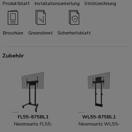
Produktblatt
Installationsanleitung
Strichzeichnung
Broschüre
Greensheet
Sicherheitsblatt
Zubehör
FL55-875BL1
WL55-875BL1
Neomounts FL55-
Neomounts WL55-
875BL1 TV-Trolley 55-
875BL1 TV-