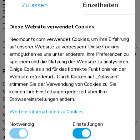
Artikelnummer:
AV1-875BL
enthalten ist ein Adapter für die Bose VB1 und VB-S
Zulassen
Einzelheiten
EAN:
8717371441111
(Montage ebenfalls ober- und unterhalb des Bildschirms
Serie:
MOVE Lift
möglich).
Farbe:
Schwarz
Hauptmaterial:
Stahl
Diese Website verwendet Cookies
Garantie:
5 Jahre
Neomounts.com verwendet Cookies, um Ihre Erfahrung
*Bitte beachten: Die angegebenen Zollgrößen sind nur ein Anhaltspunkt, kombiniert
auf unserer Website zu verbessern. Diese Cookies
mit dem Gewicht und den VESA-Größen. Das maximale Gewicht und die VESA-Größe
ermöglichen es uns unter anderem, Ihre Präferenzen zu
sind absolute Beschränkungen für die Produkte und sollten nicht überschritten werden.
speichern und die Nutzung der Website zu analysieren.
Einige Cookies sind für das korrekte Funktionieren der
Produktinformationen
Website erforderlich. Durch Klicken auf „Zulassen”
stimmen Sie der Verwendung von Cookies zu. Sie
Das Neomounts AV1-875BL ist ein Videobar- und
können Ihre Einstellungen jederzeit über Ihre
Multimedia-Kit, das optional für den mobilen Bodenständer
Browsereinstellungen ändern.
FL55-875BL1 und die Wandhalterung WL55-875BL1
erhältlich ist. Das Kit ermöglicht die Installation einer
Weitere Informationen zu Cookies
separaten Kameraablage und einer Ablage für Multimedia-
Geräte auf dem Bodenständer. Die universelle Kameraablage
Notwendig
Einstellungen
kann sowohl oberhalb als auch unterhalb des Bildschirms
angebracht werden und ist in der Höhe und Tiefe verstellbar,