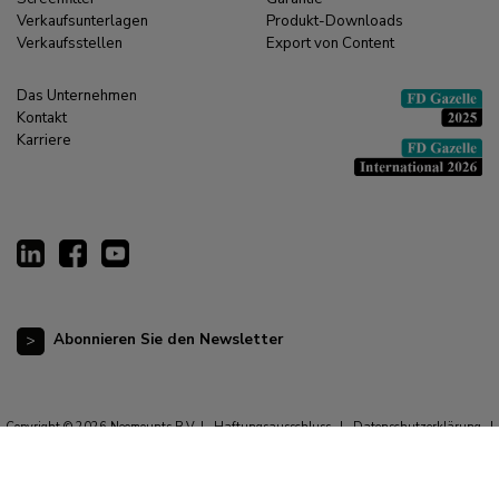
Verkaufsunterlagen
Produkt-Downloads
Verkaufsstellen
Export von Content
Das Unternehmen
Kontakt
Karriere
Abonnieren Sie den Newsletter
Copyright © 2026 Neomounts B.V. |
Haftungsausschluss
|
Datenschutzerklärung
|
Allgemeine Geschäftsbedingungen
|
Impressum
|
Cookie-Erklärung
|