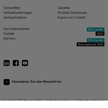
Screenfitter
Garantie
Verkaufsunterlagen
Produkt-Downloads
Verkaufsstellen
Export von Content
Das Unternehmen
Kontakt
Karriere
Abonnieren Sie den Newsletter
Copyright © 2026 Neomounts B.V. |
Haftungsausschluss
|
Datenschutzerklärung
|