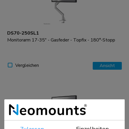
DS70-250SL1
Monitorarm 17-35" - Gasfeder - Topfix - 180°-Stopp
Vergleichen
Ansicht
Zulassen
Einzelheiten