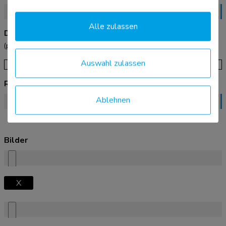
Alle zulassen
Dateien
(pdf / jpg / png, Gesamtgröße max. 10MB)
Auswahl zulassen
0 MB
Rechnungskopie
Ablehnen
Bilder
X