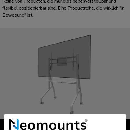
Reihe von Produkten, die mühelos höhenverstellbar und
flexibel positionierbar sind. Eine Produktreihe, die wirklich "in
Bewegung" ist.
MOVE | Go