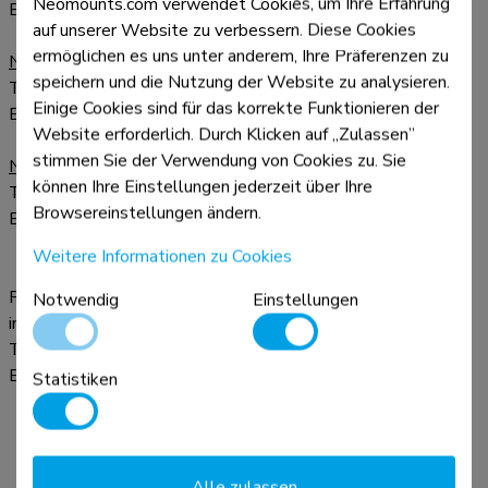
Neomounts.com verwendet Cookies, um Ihre Erfahrung
E-mail:
info.neomounts@globalmountsgroup.com
auf unserer Website zu verbessern. Diese Cookies
ermöglichen es uns unter anderem, Ihre Präferenzen zu
Neomounts Mittlerer Osten
speichern und die Nutzung der Website zu analysieren.
Tel:
+44 7788 239872
Einige Cookies sind für das korrekte Funktionieren der
E-mail:
jon.alway@globalmountsgroup.com
Website erforderlich. Durch Klicken auf „Zulassen”
stimmen Sie der Verwendung von Cookies zu. Sie
Neomounts Israel
können Ihre Einstellungen jederzeit über Ihre
Tel:
+44 7788 239872
Browsereinstellungen ändern.
E-mail:
jon.alway@globalmountsgroup.com
Weitere Informationen zu Cookies
Für alle anderen Ländern, wenden Sie sich bitte an unser
Notwendig
Einstellungen
internationaler Vertrieb:
Tel:
+(0)23 547 8 888
E-mail:
info.neomounts@globalmountsgroup.com
Statistiken
Alle zulassen