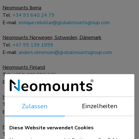
Neomounts Iberia
Tel:
+34 93 640 24 79
E-mail:
enrique.rebollar@globalmountsgroup.com
Neomounts Norwegen, Schweden, Dänemark
Tel:
+47 95 139 1999
E-mail:
anders.simonsen@globalmountsgroup.com
Neomounts Finland
Tel:
+358 400 583 376
E-mail:
jarkko.pekki@globalmountsgroup.com
Neomounts CEE
Tel:
+48 510 785 525
Zulassen
Einzelheiten
E-mail:
pawel.jaskowiak@globalmountsgroup.com
Neomounts USA
Diese Website verwendet Cookies
Tel:
+1 888 792 8188