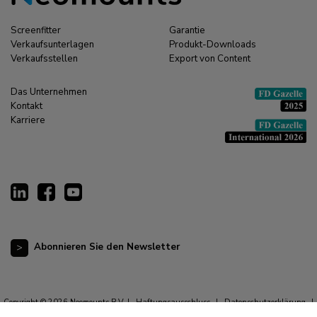
Screenfitter
Garantie
Verkaufsunterlagen
Produkt-Downloads
Verkaufsstellen
Export von Content
Das Unternehmen
Kontakt
Karriere
Abonnieren Sie den Newsletter
Copyright © 2026 Neomounts B.V. |
Haftungsausschluss
|
Datenschutzerklärung
|