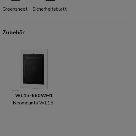
Greensheet
Sicherheitsblatt
Zubehör
WL15-660WH1
Neomounts WL15-
660WH1 Tablet-
Wandhalterung 12.9" -
abschließbar