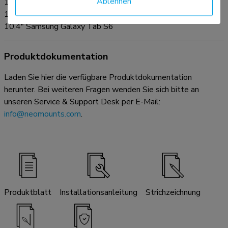
Ablehnen
10,4" Samsung Galaxy Tab A7
10,1" Samsung Galaxy Tab A
10,4" Samsung Galaxy Tab S6
Produktdokumentation
Laden Sie hier die verfügbare Produktdokumentation
herunter. Bei weiteren Fragen wenden Sie sich bitte an
unseren Service & Support Desk per E-Mail:
info@neomounts.com
.
Produktblatt
Installationsanleitung
Strichzeichnung