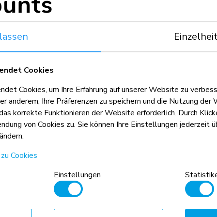
rbeitsposition zu finden. Die Halterungen sind nicht nur eine g
e, sondern auch eine gute Option für Hybridbüros.
lassen
Einzelhei
smus
endet Cookies
 Monitor-Tischhalterung verfügt außerdem über einen 180°-
cher einstellen können, wenn sie nahe an einer Wand oder Trenn
et Cookies, um Ihre Erfahrung auf unserer Website zu verbess
Trennwand zu berühren.
er anderem, Ihre Präferenzen zu speichern und die Nutzung der 
 das korrekte Funktionieren der Website erforderlich. Durch Klic
dung von Cookies zu. Sie können Ihre Einstellungen jederzeit üb
 Spezifikationen der T-Rex-Halterungen? Klicken Sie hier, u
ändern.
|
T-Rex-Halterungen
|
 zu Cookies
Einstellungen
Statistik