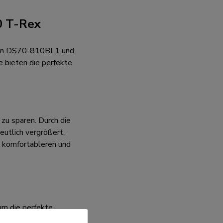
0 T-Rex
ngen DS70-810BL1 und
 bieten die perfekte
zu sparen. Durch die
eutlich vergrößert,
m komfortableren und
um die perfekte
 (0-49 cm) verstellt