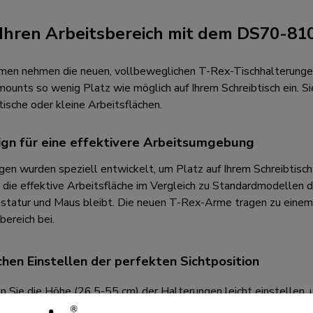
 Ihren Arbeitsbereich mit dem DS70-81
 Armen nehmen die neuen, vollbeweglichen T-Rex-Tischhalteru
ts so wenig Platz wie möglich auf Ihrem Schreibtisch ein. Sie
tische oder kleine Arbeitsflächen.
ign für eine effektivere Arbeitsumgebung
en wurden speziell entwickelt, um Platz auf Ihrem Schreibtisch 
die effektive Arbeitsfläche im Vergleich zu Standardmodellen d
astatur und Maus bleibt. Die neuen T-Rex-Arme tragen zu eine
ereich bei.
hen Einstellen der perfekten Sichtposition
 Sie die Höhe (26,5-55 cm) der Halterungen leicht einstellen, 
en. Zusätzlich können die Monitor-Tischhalterungen in der Tiefe