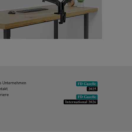
s Unternehmen
ntakt
riere