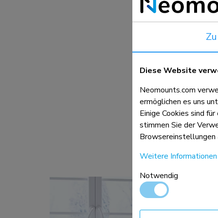
werden, um die optimale A
individuelle Arbeitsplätz
Zu
180°-Stoppmechani
Diese Website verw
Die Neomounts DS70-810
dem Sie die Halterung si
Neomounts.com verwend
ohne die Wand oder die 
ermöglichen es uns unt
Einige Cookies sind für
stimmen Sie der Verwen
Neugierig auf alle
Browsereinstellungen 
Weitere Informationen
Notwendig