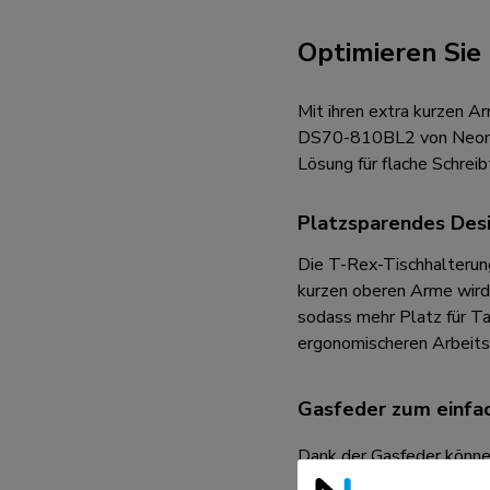
Lade- und Stromanschlüsse
Optimieren Sie
Zubehör
ACE gaming
Mit ihren extra kurzen
NEXT-Serie
DS70-810BL2 von Neomoun
NERO-Serie
Lösung für flache Schreib
VOLT-Serie
Platzsparendes Des
Die T-Rex-Tischhalterung
kurzen oberen Arme wird 
sodass mehr Platz für T
ergonomischeren Arbeitsb
Gasfeder zum einfac
Dank der Gasfeder können
Arbeitsposition zu schaff