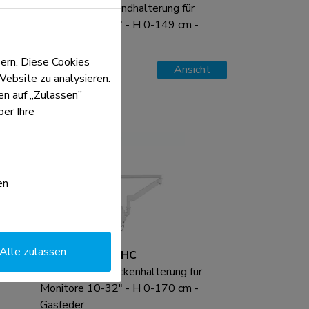
Medizinische Wandhalterung für
Monitore 10-27" - H 0-149 cm -
Gasfeder
ern. Diese Cookies
Vergleichen
Ansicht
Website zu analysieren.
ken auf „Zulassen”
er Ihre
en
Alle zulassen
FPMA-HAC100HC
Medizinische Deckenhalterung für
Monitore 10-32" - H 0-170 cm -
Gasfeder