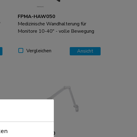
FPMA-HAW050
"
Medizinische Wandhalterung für
Monitore 10-40" - volle Bewegung
Vergleichen
Ansicht
ten
FPMA-HAW200