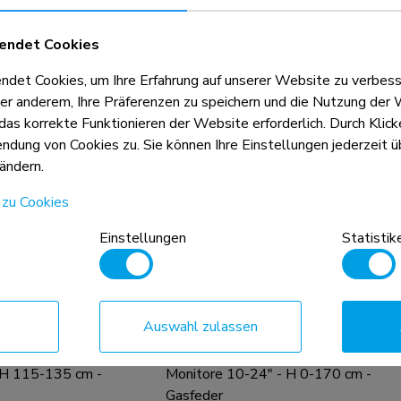
alterung für
Medizinische Wandhalterung für
 H 0-170 cm -
Monitore 10-32" - H 0-170 cm -
endet Cookies
Gasfeder
et Cookies, um Ihre Erfahrung auf unserer Website zu verbess
Vergleichen
Ansicht
Ansicht
er anderem, Ihre Präferenzen zu speichern und die Nutzung der 
 das korrekte Funktionieren der Website erforderlich. Durch Klic
dung von Cookies zu. Sie können Ihre Einstellungen jederzeit üb
ändern.
 zu Cookies
Einstellungen
Statistik
Auswahl zulassen
FPMA-HAC100
alterung für
Medizinische Deckenhalterung für
 H 115-135 cm -
Monitore 10-24" - H 0-170 cm -
Gasfeder