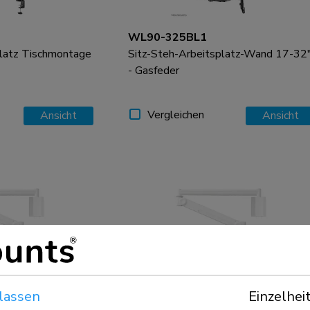
WL90-325BL1
platz Tischmontage
Sitz-Steh-Arbeitsplatz-Wand 17-32
- Gasfeder
Vergleichen
Ansicht
Ansicht
lassen
Einzelhei
FPMA-HAW100HC