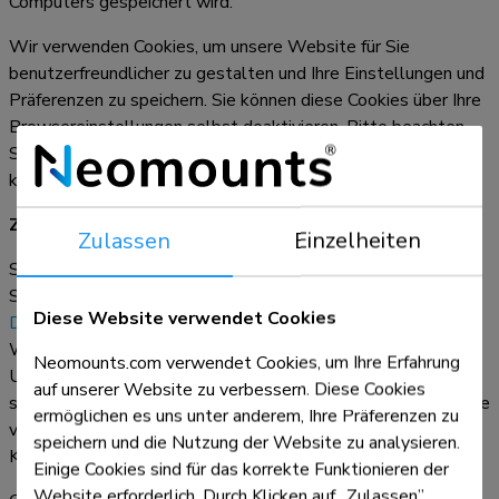
Computers gespeichert wird.
Wir verwenden Cookies, um unsere Website für Sie
benutzerfreundlicher zu gestalten und Ihre Einstellungen und
Präferenzen zu speichern. Sie können diese Cookies über Ihre
Browsereinstellungen selbst deaktivieren. Bitte beachten
Sie, dass dies die Leistung unserer Website beeinträchtigen
kann.
Zugriff, Berichtigung und Löschung Ihrer Daten
Zulassen
Einzelheiten
Sie können Ihre Cookie-Einstellungen jederzeit zurücksetzen.
Sie haben außerdem das Recht, auf Ihre personenbezogenen
Diese Website verwendet Cookies
Daten zuzugreifen, diese zu berichtigen oder zu löschen
.
Weitere Informationen finden Sie auf unserer
Kontaktseite
.
Neomounts.com verwendet Cookies, um Ihre Erfahrung
Um Missbrauch zu verhindern, bitten wir Sie möglicherweise,
auf unserer Website zu verbessern. Diese Cookies
sich zu identifizieren. Betrifft dies Daten, die mit einem Cookie
ermöglichen es uns unter anderem, Ihre Präferenzen zu
verknüpft sind? Bitte senden Sie uns in diesem Fall auch eine
speichern und die Nutzung der Website zu analysieren.
Kopie des betreffenden Cookies.
Einige Cookies sind für das korrekte Funktionieren der
Website erforderlich. Durch Klicken auf „Zulassen”