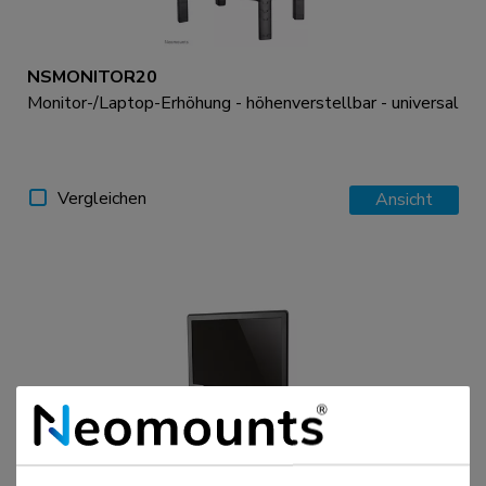
NSMONITOR20
Monitor-/Laptop-Erhöhung - höhenverstellbar - universal
Vergleichen
Ansicht