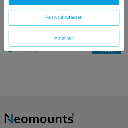
Auswahl zulassen
WL40S-910BL16
TV-Säulenhalterung 40-70" - volle Bewegung -
Durchm. 25-100 cm
Ablehnen
Vergleichen
Ansicht