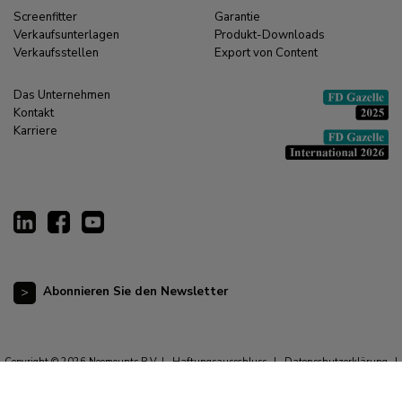
Screenfitter
Garantie
Verkaufsunterlagen
Produkt-Downloads
Verkaufsstellen
Export von Content
Das Unternehmen
Kontakt
Karriere
Abonnieren Sie den Newsletter
Copyright © 2026 Neomounts B.V. |
Haftungsausschluss
|
Datenschutzerklärung
|
Allgemeine Geschäftsbedingungen
|
Impressum
|
Cookie-Erklärung
|