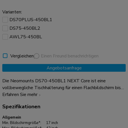
Varianten:
DS70PLUS-450BL1
DS75-450BL2
AWL75-450BL
Vergleichen
Einen Freund benachrichtigen
Angebotsanfrage
Die Neomounts DS70-450BL1 NEXT Core ist eine
vollbewegliche Tischhalterung für einen Flachbildschirm bis
zu 42" mit einer maximalen Gewichtskapazität von 15 kg.
Erfahren Sie mehr
Durch die vielseitige Neigungs- (90°), Dreh- (360°) und
Spezifikationen
Schwenktechnologie (180°) kann die Halterung auf jeden
gewünschten Betrachtungswinkel eingestellt werden, um die
Allgemein
Möglichkeiten des Bildschirms voll auszunutzen. Zusätzlich
Min. Bildschirmgröße*:
17 inch