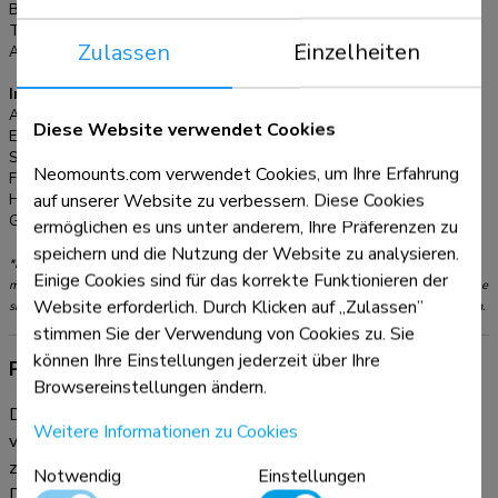
Breite:
12 cm
Tiefe:
56,8 cm
Zulassen
Einzelheiten
Anpassungstyp:
Gasfeder
Informationen
Artikelnummer:
DS70-450BL1
Diese Website verwendet Cookies
EAN:
8717371449469
Serie:
NEXT Core
Neomounts.com verwendet Cookies, um Ihre Erfahrung
Farbe:
Schwarz
auf unserer Website zu verbessern. Diese Cookies
Hauptmaterial:
Stahl
Garantie:
5 Jahre
ermöglichen es uns unter anderem, Ihre Präferenzen zu
speichern und die Nutzung der Website zu analysieren.
*Bitte beachten: Die angegebenen Zollgrößen sind nur ein Anhaltspunkt, kombiniert
Einige Cookies sind für das korrekte Funktionieren der
mit dem Gewicht und den VESA-Größen. Das maximale Gewicht und die VESA-Größe
Website erforderlich. Durch Klicken auf „Zulassen”
sind absolute Beschränkungen für die Produkte und sollten nicht überschritten werden.
stimmen Sie der Verwendung von Cookies zu. Sie
können Ihre Einstellungen jederzeit über Ihre
Produktinformationen
Browsereinstellungen ändern.
Die Neomounts DS70-450BL1 NEXT Core ist eine
Weitere Informationen zu Cookies
vollbewegliche Tischhalterung für einen Flachbildschirm bis
zu 42" mit einer maximalen Gewichtskapazität von 15 kg.
Notwendig
Einstellungen
Durch die vielseitige Neigungs- (90°), Dreh- (360°) und