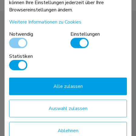
können Ihre Einstellungen jederzeit über Ihre
Browsereinstellungen ändern.
Weitere Informationen zu Cookies
Notwendig
Einstellungen
Screenfitter
Garantie
Statistiken
Verkaufsunterlagen
Produkt-Downloads
Verkaufsstellen
Export von Content
Das Unternehmen
Kontakt
Alle zulassen
Karriere
Auswahl zulassen
Ablehnen