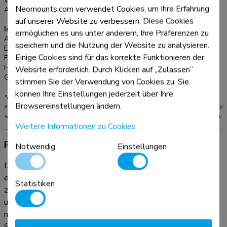
Weiteneinstellung:
8-22 cm
und ordentlich. Einfach in der Breite und Tiefe einzustellen,
Neomounts.com verwendet Cookies, um Ihre Erfahrung
Anpassungstyp:
Manuell
passend zu den meisten Desktop-und Tower-PCs. Die
auf unserer Website zu verbessern. Diese Cookies
angeführten Daten zeigen maximale und minimale Breite und
Informationen
ermöglichen es uns unter anderem, Ihre Präferenzen zu
Tiefe der Halterung. Das benötigte Befestigungsmaterial ist
Artikelnummer:
CPU-D100SILVER
speichern und die Nutzung der Website zu analysieren.
EAN:
8717371442217
im Lieferumfang enthalten
Einige Cookies sind für das korrekte Funktionieren der
Farbe:
Silber
Hauptmaterial:
Stahl
Website erforderlich. Durch Klicken auf „Zulassen”
Garantie:
5 Jahre
stimmen Sie der Verwendung von Cookies zu. Sie
können Ihre Einstellungen jederzeit über Ihre
*Bitte beachten: Die angegebenen Zollgrößen sind nur ein Anhaltspunkt, kombiniert
Browsereinstellungen ändern.
mit dem Gewicht und den VESA-Größen. Das maximale Gewicht und die VESA-Größe
sind absolute Beschränkungen für die Produkte und sollten nicht überschritten werden.
Weitere Informationen zu Cookies
Produktinformationen
Notwendig
Einstellungen
Die Neomounts PC Halterung, Modell CPU-D100SILVER,
ermöglicht es Ihnen, einen Computer unter dem Schreibtisch
Statistiken
zu montieren. Diese PC-Halterung schafft einen ordentlichen
und sauberen Schreibtisch, weil sie unter dem Schreibtisch
montiert wird und keinen wertvollen Platz auf dem
Schreibtisch verwendet. Erhöhen Sie die Lebensdauer Ihrer