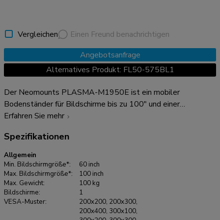
Vergleichen
Einen Freund benachrichtigen
Angebotsanfrage
Alternatives Produkt: FL50-575BL1
Der Neomounts PLASMA-M1950E ist ein mobiler
Bodenständer für Bildschirme bis zu 100" und einer
Gewichtskapazität von 100 kg. Mit diesem Wagen können
Erfahren Sie mehr
Sie einen großen Bildschirm in mehreren Räumen verwenden.
Spezifikationen
Genießen Sie die optimale Betrachtungsposition sowohl für
stehende als auch für sitzende Zuschauer, wo immer Sie
Allgemein
wollen. Dank der vielseitigen Neigetechnik (15°) lässt sich
Min. Bildschirmgröße*:
60 inch
der Trolley in jeden gewünschten Blickwinkel bringen, um die
Max. Bildschirmgröße*:
100 inch
Max. Gewicht:
100 kg
Möglichkeiten des Bildschirms voll auszuschöpfen. Die
Bildschirme:
1
Halterung ist manuell in der Höhe von 134 bis 166 cm
VESA-Muster:
200x200, 200x300,
verstellbar, während das praktische Kabelmanagement die
200x400, 300x100,