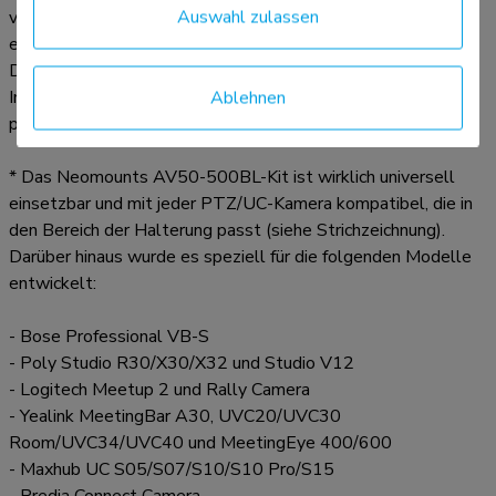
Auswahl zulassen
vier Positionen (200/400/600/800) verstellbar ist. Das Kit
eignet sich für VESA-orientierte Wand-, Boden-, Tisch- und
Deckenhalterungen. Trotz seiner Vielseitigkeit ist die
Ablehnen
Installation dank der Ausrichtungshilfe mit Lineal einfach und
präzise.
* Das Neomounts AV50-500BL-Kit ist wirklich universell
einsetzbar und mit jeder PTZ/UC-Kamera kompatibel, die in
den Bereich der Halterung passt (siehe Strichzeichnung).
Darüber hinaus wurde es speziell für die folgenden Modelle
entwickelt:
- Bose Professional VB-S
- Poly Studio R30/X30/X32 und Studio V12
- Logitech Meetup 2 und Rally Camera
- Yealink MeetingBar A30, UVC20/UVC30
Room/UVC34/UVC40 und MeetingEye 400/600
- Maxhub UC S05/S07/S10/S10 Pro/S15