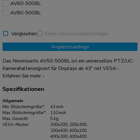
AV60-500BL
AV80-500BL
Vergleichen
Einen Freund benachrichtigen
Angebotsanfrage
Das Neomounts AV50-500BL ist ein universelles PTZ/UC-
Kamerahalterungsset für Displays ab 43" mit VESA-
Lochmustern von 200x200 bis 800x600 mm. Das Set ist auf
Erfahren Sie mehr
Langlebigkeit und Vielseitigkeit ausgelegt, trägt Geräte bis
Spezifikationen
zu 5 kg und kann entweder über oder unter dem Display
installiert werden. Sowohl die Kamerahalterung als auch die
Allgemein
Halterungen der Rückplatte sind höhenverstellbar und bieten
Min. Bildschirmgröße*:
43 inch
somit maximale Flexibilität. Das AV50-500BL ist mit
Max. Bildschirmgröße*:
110 inch
Max. Gewicht:
5 kg
praktisch allen* PTZ/UC-Kameras kompatibel und garantiert
VESA-Muster:
200x200, 200x300,
somit eine breite Anwendbarkeit. Die Kamerahalterung
200x400, 400x200,
ermöglicht sowohl eine Variation in der Breite als auch in der
400x300, 400x400,