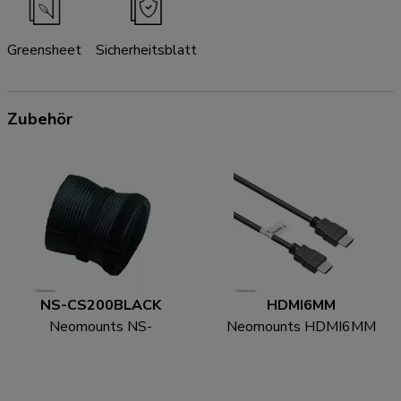
Greensheet
Sicherheitsblatt
Zubehör
NS-CS200BLACK
HDMI6MM
Neomounts NS-
Neomounts HDMI6MM
CS200BLACK
HDMI Kabel - 1.8 Meter
Kabelsocke - für 8-10
Kabel - universal