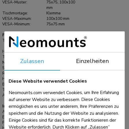
VESA-Muster:
75x75, 100x100
Lochmuster an.
mm
Tischmontage:
Klemme
VESA-Maximum:
100x100 mm
VESA-Minimum:
75x75 mm
Funktionalität
Typ:
Voll beweglich, Neigen, Rotieren,
Schwenken
Höhenverstellung:
15,2-40,2 cm
Tiefeneinstellung:
0-48 cm
Zulassen
Einzelheiten
Neigung (Grad):
+90°, -45°
Schwenkbereich (Grad):
+90°, -90°
Rotation (Grad):
+180°, -180°
Höhe:
56,6 cm
Diese Website verwendet Cookies
Breite:
11,7 cm
Tiefe:
54,2 cm
Neomounts.com verwendet Cookies, um Ihre Erfahrung
Anpassungstyp:
Gasfeder
auf unserer Website zu verbessern. Diese Cookies
ermöglichen es uns unter anderem, Ihre Präferenzen zu
Informationen
Artikelnummer:
DS70-700BL1
speichern und die Nutzung der Website zu analysieren.
EAN:
8717371449261
Einige Cookies sind für das korrekte Funktionieren der
Farbe:
Schwarz
Website erforderlich. Durch Klicken auf „Zulassen”
Hauptmaterial:
Stahl