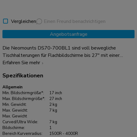
Vergleichen
Einen Freund benachrichtigen
Angebotsanfrage
Die Neomounts DS70-700BL1 sind voll bewegliche
Tischhalterungen für Flachbildschirme bis 27" mit einer
maximalen Tragfähigkeit von 7 kg. Dank der vielseitigen
Erfahren Sie mehr
Neigungs- (135°), Rotations- (360°) und Drehtechnologie
Spezifikationen
(180°) können Sie die Tischhalterungen auf jeden
gewünschten Betrachtungswinkel einstellen und die
Allgemein
Möglichkeiten des Bildschirms voll ausschöpfen. Zudem
Min. Bildschirmgröße*:
17 inch
verfügen die Halterungen über eine gasgefederte
Max. Bildschirmgröße*:
27 inch
Min. Gewicht:
2 kg
Höhenverstellung (15,2-40,2 cm) und Tiefenverstellung (0-
Max. Gewicht:
7 kg
48 cm) für die perfekte Arbeitsposition. Die DS70-700BL1
Max. Gewicht
sind für Bildschirme mit einem VESA-Lochmuster von 75x75
Curved/Ultra Wide:
7 kg
Bildschirme:
1
oder 100x100 mm geeignet. Neomounts bietet
Bereich Kurvenradius:
1500R - 4000R
verschiedene VESA-Adapterplatten für unterschiedliche