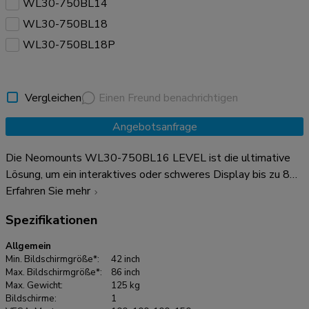
WL30-750BL14
WL30-750BL18
WL30-750BL18P
Vergleichen
Einen Freund benachrichtigen
Angebotsanfrage
Die Neomounts WL30-750BL16 LEVEL ist die ultimative
Lösung, um ein interaktives oder schweres Display bis zu 86"
mit einer maximalen Tragkraft von 125 kg zuverlässig zu
Erfahren Sie mehr
befestigen. Diese Schwerlast-Wandhalterung verfügt über
Spezifikationen
eine hochprofilierte Wandplatte, ist für optimale Stabilität
und Präzision ausgelegt und garantiert eine sichere
Allgemein
Befestigung des Displays auch auf unebenen Wandflächen.
Min. Bildschirmgröße*:
42 inch
Die Wandhalterung wurde speziell für die solideste und
Max. Bildschirmgröße*:
86 inch
Max. Gewicht:
125 kg
stabilste Touchscreen-Erfahrung entwickelt. Die Halterungen
Bildschirme:
1
des WL30-750BL16 verfügen über tiefenverstellbare