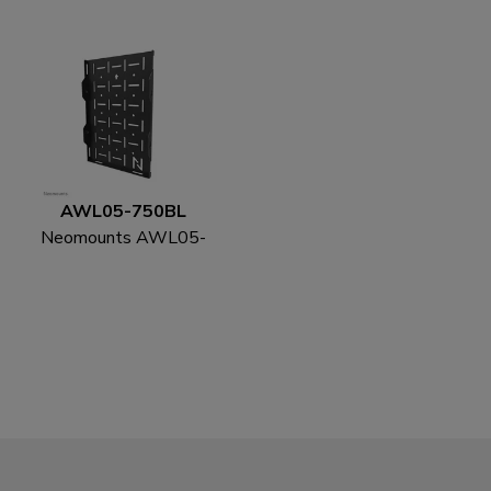
AWL05-750BL
Neomounts AWL05-
750BL AV-Hardware-
Rack - universal