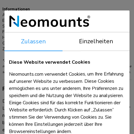
sicheres und praktisches Zug- und Lösesystem, mit dem Sie
den Bildschirm schnell und sicher anbringen und abnehmen
Informationen
Artikelnummer:
WL30-750BL16
können. Die Halterungen können mit einem Vorhängeschloss
EAN:
8717371443269
(nicht im Lieferumfang enthalten) verriegelt werden, um den
Serie:
LEVEL 750
Bildschirm zusätzlich zu schützen. Für eine einfache und
Farbe:
Schwarz
effektive Aufbewahrung kann ein optional erhältliches AV-
Hauptmaterial:
Stahl
Zulassen
Einzelheiten
Garantie:
5 Jahre
Rack an der linken oder rechten Seite der Halterung
Zertifizierung:
TÜV
angebracht werden.
*Bitte beachten: Die angegebenen Zollgrößen sind nur ein Anhaltspunkt, kombiniert
Diese Website verwendet Cookies
mit dem Gewicht und den VESA-Größen. Das maximale Gewicht und die VESA-Größe
sind absolute Beschränkungen für die Produkte und sollten nicht überschritten werden.
Neomounts.com verwendet Cookies, um Ihre Erfahrung
auf unserer Website zu verbessern. Diese Cookies
ermöglichen es uns unter anderem, Ihre Präferenzen zu
Produktinformationen
speichern und die Nutzung der Website zu analysieren.
Die Neomounts WL30-750BL16 LEVEL ist die ultimative
Einige Cookies sind für das korrekte Funktionieren der
Lösung, um ein interaktives oder schweres Display bis zu 86"
Website erforderlich. Durch Klicken auf „Zulassen”
mit einer maximalen Tragkraft von 125 kg zuverlässig zu
stimmen Sie der Verwendung von Cookies zu. Sie
befestigen. Diese Schwerlast-Wandhalterung verfügt über
können Ihre Einstellungen jederzeit über Ihre
eine hochprofilierte Wandplatte, ist für optimale Stabilität
Browsereinstellungen ändern.