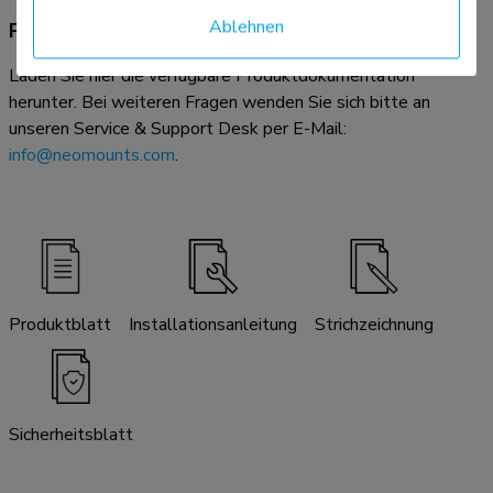
Ablehnen
Produktdokumentation
Laden Sie hier die verfügbare Produktdokumentation
herunter. Bei weiteren Fragen wenden Sie sich bitte an
unseren Service & Support Desk per E-Mail:
info@neomounts.com
.
Produktblatt
Installationsanleitung
Strichzeichnung
Sicherheitsblatt