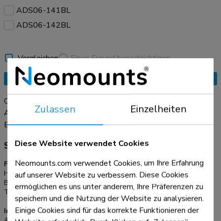
ADS06-141BL
ADS06-142BL
Vergleichen
Einen Freund benachrichtigen
Angebotsanfrage
Organisieren Sie Ihre Kabel mit der praktischen Kabelspirale
Zulassen
Einzelheiten
ADS06-140BL. Diese flexible Kabelführungsspirale mit
einem Durchmesser von Ø15 mm nimmt bis zu drei Kabel auf
Erfahren Sie mehr
und kann auf jede gewünschte Länge zugeschnitten werden.
Diese Website verwendet Cookies
Spezifikationen
Der mitgelieferte Kabelführungsclip erleichtert das Einführen
und schnelle Anordnen der Kabel in der Hülse. Erzielen Sie
Neomounts.com verwendet Cookies, um Ihre Erfahrung
Funktionalität
einen sauberen und organisierten Arbeitsbereich, in dem Ihre
Höhe:
200 cm
auf unserer Website zu verbessern. Diese Cookies
Kabel nicht mehr zu sehen sind.
Breite:
1,5 cm
ermöglichen es uns unter anderem, Ihre Präferenzen zu
Tiefe:
1,5 cm
speichern und die Nutzung der Website zu analysieren.
Einige Cookies sind für das korrekte Funktionieren der
Informationen
Artikelnummer:
ADS06-140BL