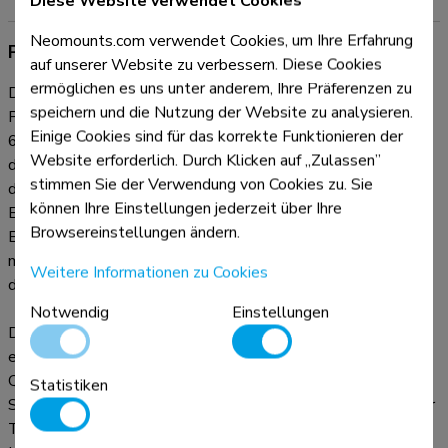
Diese Website verwendet Cookies
Neomounts.com verwendet Cookies, um Ihre Erfahrung
Produktinformationen
auf unserer Website zu verbessern. Diese Cookies
ermöglichen es uns unter anderem, Ihre Präferenzen zu
Der Neomounts MOVE Go Flip FL50-515WH1 ist ein
speichern und die Nutzung der Website zu analysieren.
Premium-Trolley, der speziell für die Samsung Flip 55" und
Einige Cookies sind für das korrekte Funktionieren der
65" Displays entwickelt wurde. Dank seiner schnell
Website erforderlich. Durch Klicken auf „Zulassen”
drehbaren Schnittstelle und seinem hochwertigen Design,
stimmen Sie der Verwendung von Cookies zu. Sie
das perfekt auf den Samsung Flip abgestimmt ist, können
können Ihre Einstellungen jederzeit über Ihre
Benutzer ihn mühelos bewegen, einstellen und präsentieren.
Browsereinstellungen ändern.
Er ist die ideale Lösung für die flexible Zusammenarbeit in
modernen Klassenzimmern, Besprechungsräumen und
Weitere Informationen zu Cookies
dynamischen Arbeitsumgebungen.
Notwendig
Einstellungen
Die stufenlose 90°-Drehung des Neomounts MOVE Go Flip
ermöglicht den einfachen Wechsel zwischen Hoch- und
Querformat - perfekt für dynamische Brainstorming-
Statistiken
Sitzungen, interaktiven Unterricht oder Hybrid-Meetings. Der
Trolley bietet zwei manuell voreingestellte