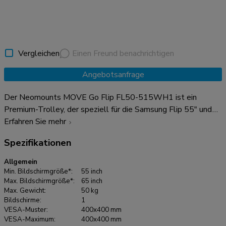
Vergleichen
Einen Freund benachrichtigen
Angebotsanfrage
Der Neomounts MOVE Go Flip FL50-515WH1 ist ein
Premium-Trolley, der speziell für die Samsung Flip 55" und
65" Displays entwickelt wurde. Dank seiner schnell
Erfahren Sie mehr
drehbaren Schnittstelle und seinem hochwertigen Design,
Spezifikationen
das perfekt auf den Samsung Flip abgestimmt ist, können
Benutzer ihn mühelos bewegen, einstellen und präsentieren.
Allgemein
Er ist die ideale Lösung für die flexible Zusammenarbeit in
Min. Bildschirmgröße*:
55 inch
modernen Klassenzimmern, Besprechungsräumen und
Max. Bildschirmgröße*:
65 inch
Max. Gewicht:
50 kg
dynamischen Arbeitsumgebungen. Die stufenlose 90°-
Bildschirme:
1
Drehung des Neomounts MOVE Go Flip ermöglicht den
VESA-Muster:
400x400 mm
einfachen Wechsel zwischen Hoch- und Querformat - perfekt
VESA-Maximum:
400x400 mm