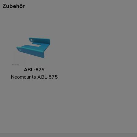
Zubehör
ABL-875
Neomounts ABL-875
Radverriegelungssatz
für Trolleys (2 Stk.)