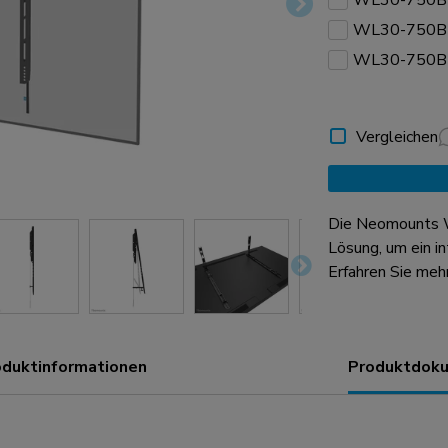
WL30-750B
WL30-750B
WL30-750B
Vergleichen
Die Neomounts 
Lösung, um ein i
einer maximalen 
Erfahren Sie meh
Diese Schwerlas
hochprofilierte W
Präzision ausgel
oduktinformationen
Produktdoku
Displays auch a
wurde speziell f
Erfahrung entwi
verfügen über ti