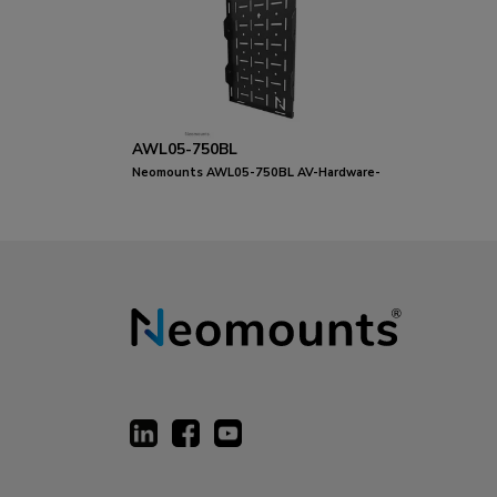
AWL05-750BL
Neomounts AWL05-750BL AV-Hardware-
Rack - universal