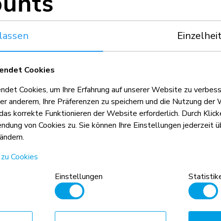
Halterungen könn
Lieferumfang ent
eschloss nicht enthalten
zusätzlich zu schützen. Für eine einfach
lassen
Einzelhei
Aufbewahrung kan
linken oder rech
endet Cookies
et Cookies, um Ihre Erfahrung auf unserer Website zu verbess
er anderem, Ihre Präferenzen zu speichern und die Nutzung der 
 das korrekte Funktionieren der Website erforderlich. Durch Klic
dung von Cookies zu. Sie können Ihre Einstellungen jederzeit üb
ändern.
 zu Cookies
Einstellungen
Statistik
n Anhaltspunkt, kombiniert mit dem
d die VESA-Größe sind absolute
hritten werden.