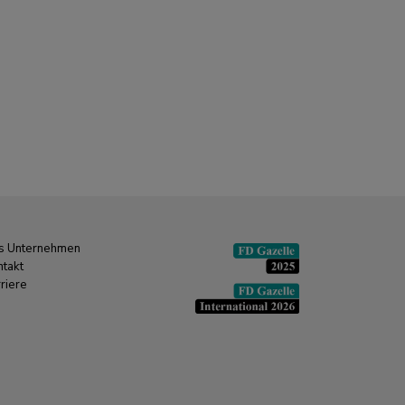
s Unternehmen
ntakt
riere