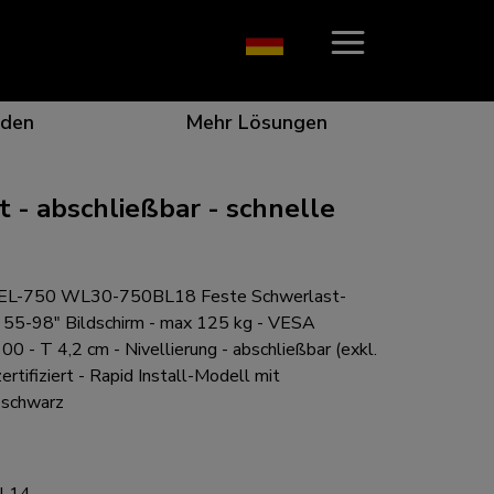
den
Mehr Lösungen
- abschließbar - schnelle
on, die ins Auge fällt
r die beste Zusammenarbeit
r besondere Bedürfnisse
ungsposition für jeden Bildschirm
EL-750 WL30-750BL18 Feste Schwerlast-
 55-98" Bildschirm - max 125 kg - VESA
- T 4,2 cm - Nivellierung - abschließbar (exkl.
rtifiziert - Rapid Install-Modell mit
- schwarz
n für jede Situation