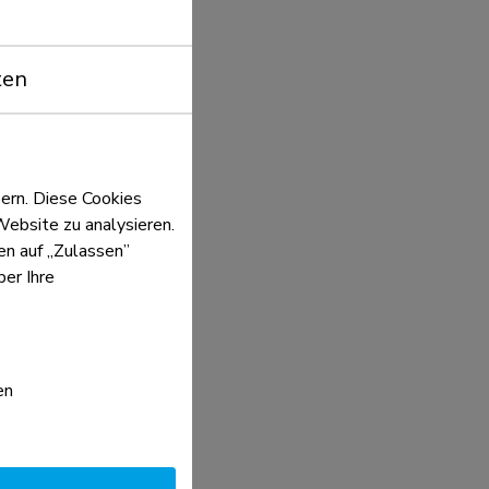
en mit einem Vorhängeschloss (nicht im
halten) verriegelt werden, um den Bildschirm
e und effektive
ten
n ein optional erhältliches AV-Rack an der
ten Seite der Halterung angebracht werden.
ern. Diese Cookies
Website zu analysieren.
ken auf „Zulassen”
er Ihre
en