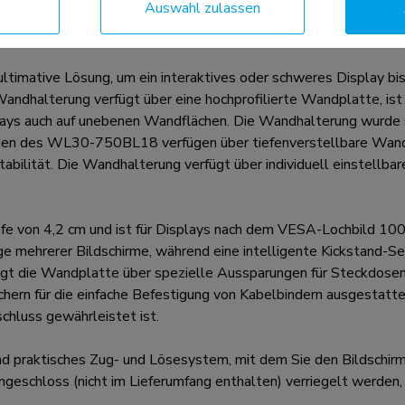
Auswahl zulassen
ative Lösung, um ein interaktives oder schweres Display bis 
andhalterung verfügt über eine hochprofilierte Wandplatte, ist 
lays auch auf unebenen Wandflächen. Die Wandhalterung wurde sp
ngen des WL30-750BL18 verfügen über tiefenverstellbare Wand
abilität. Die Wandhalterung verfügt über individuell einstellb
fe von 4,2 cm und ist für Displays nach dem VESA-Lochbild 10
e mehrerer Bildschirme, während eine intelligente Kickstand-Se
fügt die Wandplatte über spezielle Aussparungen für Steckdose
chern für die einfache Befestigung von Kabelbindern ausgestatte
chluss gewährleistet ist.
 praktisches Zug- und Lösesystem, mit dem Sie den Bildschirm
eschloss (nicht im Lieferumfang enthalten) verriegelt werden, 