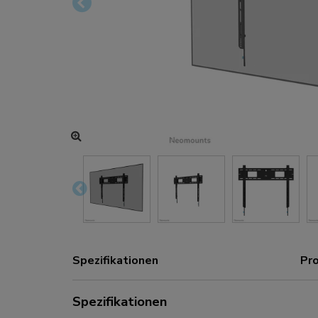
Lade- und Stromanschlüsse
Zubehör
ACE gaming
NEXT-Serie
NERO-Serie
VOLT-Serie
Spezifikationen
Pr
Spezifikationen