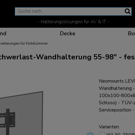
- Halterungslösungen für AV & IT -
nd
Decke
Bo
alterungen für Hotelzimmer
erlast-Wandhalterung 55-98" - fest 
Wirksame Kommunikati
Flexible Lösungen fü
Spezielle Produkte fü
Die optimale Betracht
Neomounts LEV
Wandhalterung -
100x100-800x600 
Schloss) - TÜV-ze
Serviceposition 
Ergonomische Lösunge
Varianten: