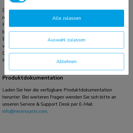
Die WL35-550BL12 verfügt über ein raffiniertes
magnetisches Pull & Release-System, mit dem Sie den
Alle zulassen
Fernseher im Handumdrehen anbringen und sicher und solide
befestigen können. Anschließend können die Zug- und
Entriegelungsbänder einfach hinter dem Bildschirm versteckt
Auswahl zulassen
werden, indem der Magnet an der Halterung angeklickt wird.
Die integrierte Wasserwaage gewährleistet eine einfache
Montage der Halterung.
Ablehnen
Produktdokumentation
Laden Sie hier die verfügbare Produktdokumentation
herunter. Bei weiteren Fragen wenden Sie sich bitte an
unseren Service & Support Desk per E-Mail:
info@neomounts.com
.