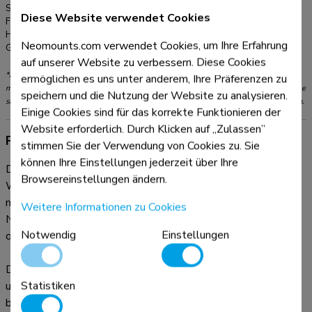
Serie:
LEVEL 550
Diese Website verwendet Cookies
Farbe:
Schwarz
Hauptmaterial:
Stahl
Neomounts.com verwendet Cookies, um Ihre Erfahrung
Garantie:
5 Jahre
auf unserer Website zu verbessern. Diese Cookies
*Bitte beachten: Die angegebenen Zollgrößen sind nur ein Anhaltspunkt, kombiniert
ermöglichen es uns unter anderem, Ihre Präferenzen zu
mit dem Gewicht und den VESA-Größen. Das maximale Gewicht und die VESA-Größe
speichern und die Nutzung der Website zu analysieren.
sind absolute Beschränkungen für die Produkte und sollten nicht überschritten werden.
Einige Cookies sind für das korrekte Funktionieren der
Website erforderlich. Durch Klicken auf „Zulassen”
Produktinformationen
stimmen Sie der Verwendung von Cookies zu. Sie
können Ihre Einstellungen jederzeit über Ihre
Die Neomounts WL35-550BL12 LEVEL ist eine neigbare
Browsereinstellungen ändern.
Wandhalterung für Flachbildschirme bis 65" und einer
maximalen Belastbarkeit von 40 kg. Die vielseitige
Weitere Informationen zu Cookies
Neigungstechnologie (12°) ermöglicht es Ihnen, den
Notwendig
Einstellungen
optimalen Betrachtungswinkel einzustellen.
Die LEVEL-550 Wandhalterung hat eine Tiefe von 3,3 cm
Statistiken
und eignet sich für Bildschirme mit VESA-Lochmuster 75x75
bis 200x200 mm.