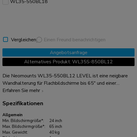
WL35-550BL18
Vergleichen
Einen Freund benachrichtigen
Angebotsanfrage
Alternatives Produkt: WL35S-850BL12
Die Neomounts WL35-550BL12 LEVEL ist eine neigbare
Wandhalterung für Flachbildschirme bis 65" und einer
maximalen Belastbarkeit von 40 kg. Die vielseitige
Erfahren Sie mehr
Neigungstechnologie (12°) ermöglicht es Ihnen, den
Spezifikationen
optimalen Betrachtungswinkel einzustellen. Die LEVEL-550
Wandhalterung hat eine Tiefe von 3,3 cm und eignet sich für
Allgemein
Bildschirme mit VESA-Lochmuster 75x75 bis 200x200 mm.
Min. Bildschirmgröße*:
24 inch
Die WL35-550BL12 verfügt über ein raffiniertes
Max. Bildschirmgröße*:
65 inch
Max. Gewicht:
40 kg
magnetisches Pull & Release-System, mit dem Sie den