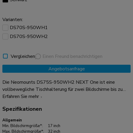
Varianten:
DS70S-950WH1
DS70S-950WH2
Vergleichen
Einen Freund benachrichtigen
Angebotsanfrage
Die Neomounts DS75S-950WH2 NEXT One ist eine
vollbewegliche Tischhalterung für zwei Bildschirme bis zu
32" mit einer maximalen Gewichtskapazität von 8 kg pro
Erfahren Sie mehr
Bildschirm. Durch die vielseitige Neigungs- (120°), Dreh-
Spezifikationen
(360°) und Schwenkfunktion (180°) kann die Halterung in
jeden beliebigen Blickwinkel gebracht werden, um die
Allgemein
Möglichkeiten des Bildschirms voll auszunutzen. Zusätzlich
Min. Bildschirmgröße*:
17 inch
verfügt die Halterung über eine Gasfeder-Höhenverstellung
Max. Bildschirmgröße*:
32 inch