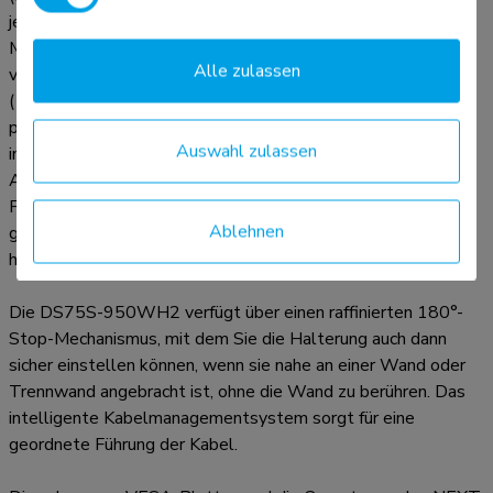
jeden beliebigen Blickwinkel gebracht werden, um die
Möglichkeiten des Bildschirms voll auszunutzen. Zusätzlich
Alle zulassen
verfügt die Halterung über eine Gasfeder-Höhenverstellung
(19,1-52,7 cm) und Tiefenverstellung (17,3-71 cm), um die
perfekte Arbeitsposition zu schaffen. Die Displays können
Auswahl zulassen
individuell in der Höhe verstellt werden, um eine perfekte
Ausrichtung des Bildschirms zu gewährleisten. Dank der
Flexibilität der VESA-Köpfe können die Bildschirme auch in
Ablehnen
großen Cockpits positioniert werden. Der Griff ist
höhenverstellbar für maximalen Komfort.
Die DS75S-950WH2 verfügt über einen raffinierten 180°-
Stop-Mechanismus, mit dem Sie die Halterung auch dann
sicher einstellen können, wenn sie nahe an einer Wand oder
Trennwand angebracht ist, ohne die Wand zu berühren. Das
intelligente Kabelmanagementsystem sorgt für eine
geordnete Führung der Kabel.