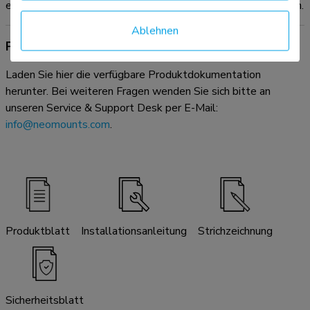
einen ordentlichen, übersichtlichen Arbeitsbereich zu schaffen.
Ablehnen
Produktdokumentation
Laden Sie hier die verfügbare Produktdokumentation
herunter. Bei weiteren Fragen wenden Sie sich bitte an
unseren Service & Support Desk per E-Mail:
info@neomounts.com
.
Produktblatt
Installationsanleitung
Strichzeichnung
Sicherheitsblatt