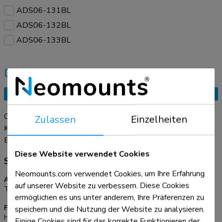
ADS06-131BL
ADS06-132BL
ADS06-133BL
Vergleichen
Einen Freund benachrichtigen
Angebotsanfrage
Organisieren Sie Ihre Kabel mit der praktischen
Zulassen
Einzelheiten
Kabelwirbelsäule ADS06-130BL. Dank des modularen
Designs mit 27 flexiblen Segmenten können Sie die Länge
Erfahren Sie mehr
leicht an Ihre Einrichtung anpassen. Die doppelten
Diese Website verwendet Cookies
Spezifikationen
Kabelkanäle führen Kabel aller Größen und helfen Ihnen,
Neomounts.com verwendet Cookies, um Ihre Erfahrung
einen ordentlichen, übersichtlichen Arbeitsbereich zu schaffen.
Allgemein
auf unserer Website zu verbessern. Diese Cookies
Tischmontage:
Schrauben
ermöglichen es uns unter anderem, Ihre Präferenzen zu
speichern und die Nutzung der Website zu analysieren.
Funktionalität
Höhe:
129,2 cm
Einige Cookies sind für das korrekte Funktionieren der