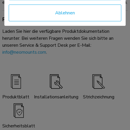
einen ordentlichen, übersichtlichen Arbeitsbereich zu schaffen.
Ablehnen
Produktdokumentation
Laden Sie hier die verfügbare Produktdokumentation
herunter. Bei weiteren Fragen wenden Sie sich bitte an
unseren Service & Support Desk per E-Mail:
info@neomounts.com
.
Produktblatt
Installationsanleitung
Strichzeichnung
Sicherheitsblatt