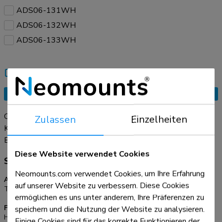
ADS06-131WH
ADS06-132WH
ADS06-133WH
Vergleichen
Einen Freund benachrichtigen
Angebotsanfrage
Organisieren Sie Ihre Kabel mit der praktischen
Zulassen
Einzelheiten
Kabelwirbelsäule ADS06-130WH. Dank des modularen
Designs mit 27 flexiblen Segmenten können Sie die Länge
Erfahren Sie mehr
leicht an Ihre Einrichtung anpassen. Die doppelten
Diese Website verwendet Cookies
Spezifikationen
Kabelkanäle führen Kabel aller Größen und helfen Ihnen,
Neomounts.com verwendet Cookies, um Ihre Erfahrung
einen ordentlichen, übersichtlichen Arbeitsbereich zu schaffen.
Allgemein
auf unserer Website zu verbessern. Diese Cookies
Tischmontage:
Schrauben
ermöglichen es uns unter anderem, Ihre Präferenzen zu
speichern und die Nutzung der Website zu analysieren.
Funktionalität
Höhe:
129,2 cm
Einige Cookies sind für das korrekte Funktionieren der