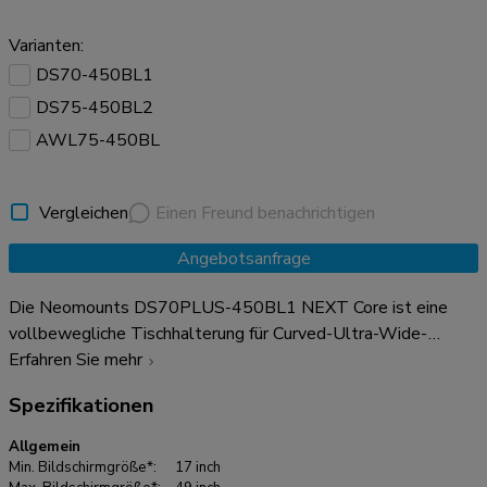
Varianten:
DS70-450BL1
DS75-450BL2
AWL75-450BL
Vergleichen
Einen Freund benachrichtigen
Angebotsanfrage
Die Neomounts DS70PLUS-450BL1 NEXT Core ist eine
vollbewegliche Tischhalterung für Curved-Ultra-Wide-
Bildschirme bis zu 49". Die Halterung verfügt über einen
Erfahren Sie mehr
verstärkten Kopf, der speziell für Curved-Ultra-Wide-
Spezifikationen
Bildschirme entwickelt wurde und ein höheres
Maximalgewicht von bis zu 18 kg tragen kann (Curved 14 kg).
Allgemein
Dank der vielseitigen Neige- (90°), Dreh- (360°) und
Min. Bildschirmgröße*:
17 inch