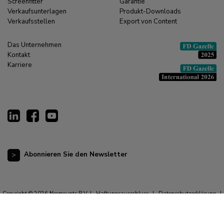
Screenfitter
Garantie
Verkaufsunterlagen
Produkt-Downloads
Verkaufsstellen
Export von Content
Das Unternehmen
Kontakt
Karriere
Abonnieren Sie den Newsletter
Copyright © 2026 Neomounts B.V. |
Haftungsausschluss
|
Datenschutzerklärung
|
Allgemeine Geschäftsbedingungen
|
Impressum
|
Cookie-Erklärung
|