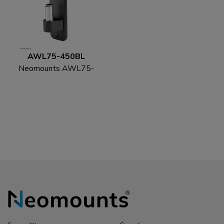
AWL75-450BL
Neomounts AWL75-
450BL Wand-Adapter
für Monitor-
Tischhalterung