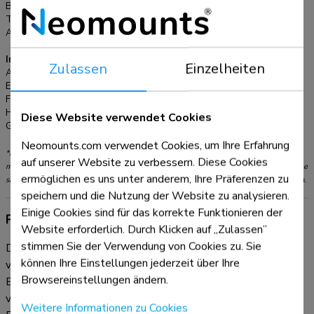
plastikfrei und besteht vollständig aus Karton und Papier. Für
Breite:
12 cm
Tiefe:
56,8 cm
die Installation an der Wand ist der Wandadapter AWL75-
Anpassungstyp:
Gasfeder
450BL optional erhältlich.
Informationen
Zulassen
Einzelheiten
Artikelnummer:
DS70PLUS-450BL1
EAN:
8717371441654
Farbe:
Schwarz
Hauptmaterial:
Stahl
Diese Website verwendet Cookies
Garantie:
5 Jahre
Neomounts.com verwendet Cookies, um Ihre Erfahrung
*Bitte beachten: Die angegebenen Zollgrößen sind nur ein Anhaltspunkt, kombiniert
auf unserer Website zu verbessern. Diese Cookies
mit dem Gewicht und den VESA-Größen. Das maximale Gewicht und die VESA-Größe
ermöglichen es uns unter anderem, Ihre Präferenzen zu
sind absolute Beschränkungen für die Produkte und sollten nicht überschritten werden.
speichern und die Nutzung der Website zu analysieren.
Einige Cookies sind für das korrekte Funktionieren der
Produktinformationen
Website erforderlich. Durch Klicken auf „Zulassen”
stimmen Sie der Verwendung von Cookies zu. Sie
Die Neomounts DS70PLUS-450BL1 NEXT Core ist eine
können Ihre Einstellungen jederzeit über Ihre
vollbewegliche Tischhalterung für Curved-Ultra-Wide-
Browsereinstellungen ändern.
Bildschirme bis zu 49". Die Halterung verfügt über einen
verstärkten Kopf, der speziell für Curved-Ultra-Wide-
Weitere Informationen zu Cookies