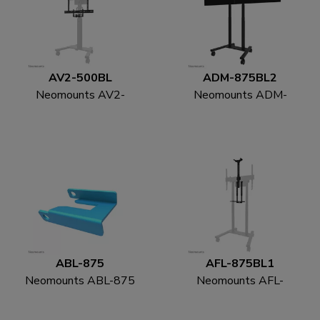
AV2-500BL
ADM-875BL2
Neomounts AV2-
Neomounts ADM-
500BL Videobar-Kit 43-
875BL2
110" - VESA - max 10
Doppelbildschirm-
kg - universal
Adapter 42-65"
ABL-875
AFL-875BL1
Neomounts ABL-875
Neomounts AFL-
Radverriegelungssatz
875BL1 Videobar und
für Trolleys (2 Stk.)
Multimedia-Kit -