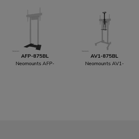
universal
AFP-875BL
AV1-875BL
Neomounts AFP-
Neomounts AV1-
875BL Bodenplatte -
875BL Videobar und
abschraubbar
Multimedia-Kit -
universal