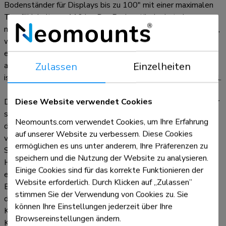
Bodenständer für Displays bis zu 100" mit einer maximalen
Tragfähigkeit von 110 kg. Der Bodenständer hat eine
motorisierte Höhenverstellung von 65 cm (35 mm/Sekunde),
wird mit einer Kabelfernbedienung bedient und verfügt über
ein Anti-Kollisionssystem für zusätzliche Sicherheit. Ein
Zulassen
Einzelheiten
abschließbares, belüftetes Hardwarefach mit Kabelöffnung
ist im Lieferumfang enthalten und für die Installation optional.
Diese Website verwendet Cookies
Der MOVE Lift Trolley verfügt über praktische Griffe und vier
solide 10 cm große, feststellbare Doppellaufrollen, mit
Neomounts.com verwendet Cookies, um Ihre Erfahrung
denen Sie das Bodenstativ überallhin bewegen und
auf unserer Website zu verbessern. Diese Cookies
verwenden können. Dank der großen Lenkrollen stellen
ermöglichen es uns unter anderem, Ihre Präferenzen zu
Schwellen oder Teppichböden für den FL55-875BL1 keine
speichern und die Nutzung der Website zu analysieren.
Herausforderung dar. Der offene Radstand ermöglicht einen
Einige Cookies sind für das korrekte Funktionieren der
einfachen Zugriff auf das (Touch-)Display und erleichtert das
Website erforderlich. Durch Klicken auf „Zulassen”
Bewegen um Objekte herum. Der mitgelieferte Kabelkanal,
stimmen Sie der Verwendung von Cookies zu. Sie
der optional installiert werden kann, verbirgt und führt die
können Ihre Einstellungen jederzeit über Ihre
Kabel vom Standfuß zum Bildschirm. Eine praktische
Browsereinstellungen ändern.
Kabelführungshalterung an der Rückseite des Wagens sorgt