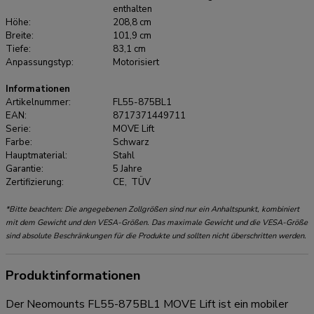
ermöglicht die Installation einer separaten Kameraablage und
enthalten
Höhe:
208,8 cm
einer Ablage für Multimedia-Geräte am Wagen. Im Kit
Breite:
101,9 cm
enthalten ist ein Adapter für die Logitech Rally Bar (Mini). Die
Tiefe:
83,1 cm
Multimedia-Ablage ist außerdem für die Installation von u.a.
Anpassungstyp:
Motorisiert
Logitech Tap geeignet. Die universellen Video Bar &
Informationen
Multimedia Kits AFL-875BL1 und AV1-875BL sind optional
Artikelnummer:
FL55-875BL1
erhältlich und ermöglichen die Installation einer separaten
EAN:
8717371449711
Kamera- und einem Multimediatabletts auf dem Wagen. In
Serie:
MOVE Lift
den Kits ist jeweils ein Adapter für die Logitech Rally Bar
Farbe:
Schwarz
Hauptmaterial:
Stahl
(Mini) bzw. Bose Professional VB-S/VB1 enthalten. Für die
Garantie:
5 Jahre
MOVE Lift Serie ist außerdem diverses weiteres Zubehör
Zertifizierung:
CE, TÜV
erhältlich, wie z.B. der ADM-875BL2 Dual Screen Adapter
oder das praktische ABL-875 Rollenbremsschloss-Kit
*Bitte beachten: Die angegebenen Zollgrößen sind nur ein Anhaltspunkt, kombiniert
mit dem Gewicht und den VESA-Größen. Das maximale Gewicht und die VESA-Größe
sind absolute Beschränkungen für die Produkte und sollten nicht überschritten werden.
Produktinformationen
Der Neomounts FL55-875BL1 MOVE Lift ist ein mobiler