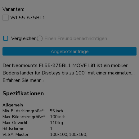
Varianten:
WL55-875BL1
Vergleichen
Einen Freund benachrichtigen
Angebotsanfrage
Der Neomounts FL55-875BL1 MOVE Lift ist ein mobiler
Bodenständer für Displays bis zu 100" mit einer maximalen
Tragfähigkeit von 110 kg. Der Bodenständer hat eine
Erfahren Sie mehr
motorisierte Höhenverstellung von 65 cm (35 mm/Sekunde),
Spezifikationen
wird mit einer Kabelfernbedienung bedient und verfügt über
ein Anti-Kollisionssystem für zusätzliche Sicherheit. Ein
Allgemein
abschließbares, belüftetes Hardwarefach mit Kabelöffnung
Min. Bildschirmgröße*:
55 inch
ist im Lieferumfang enthalten und für die Installation optional.
Max. Bildschirmgröße*:
100 inch
Max. Gewicht:
110 kg
Der MOVE Lift Trolley verfügt über praktische Griffe und vier
Bildschirme:
1
solide 10 cm große, feststellbare Doppellaufrollen, mit
VESA-Muster:
100x100, 100x150,