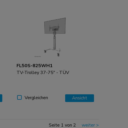
FL50S-825WH1
TV-Trolley 37-75" - TÜV
Vergleichen
Ansicht
Seite 1 von 2
weiter
>