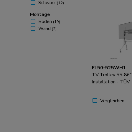
800x200
(13)
Schwarz
(12)
800x400
(14)
Montage
800x450
(3)
800x500
Boden
(19)
(13)
800x600
Wand
(2)
(14)
900x600
(6)
1000x400
(4)
1000x600
(4)
1200x600
(1)
FL50-525WH1
TV-Trolley 55-86" 
Installation - TÜV
Vergleichen