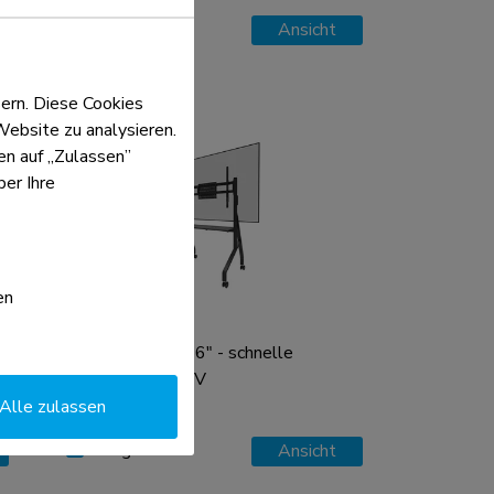
Vergleichen
Ansicht
ern. Diese Cookies
Website zu analysieren.
ken auf „Zulassen”
er Ihre
en
FL50-525BL1
TV-Trolley 55-86" - schnelle
Installation - TÜV
Alle zulassen
Vergleichen
Ansicht