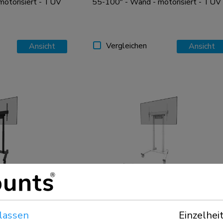
motorisiert - TÜV
55-100" - Wand - motorisiert - TÜV
Vergleichen
Ansicht
Ansicht
FL55-875WH1
 - motorisiert -
TV-Trolley 55-100" - motorisiert -
TÜV
lassen
Einzelhei