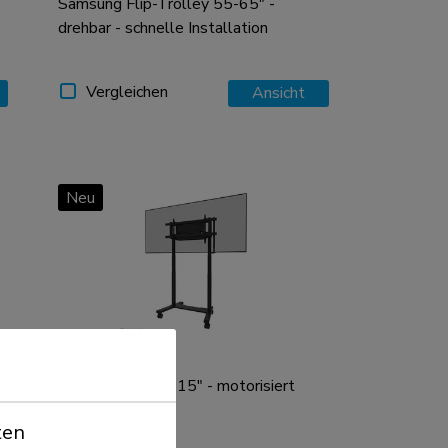
Samsung Flip-Trolley 55-65" -
drehbar - schnelle Installation
Vergleichen
Ansicht
Neu
FL55-975BL1
TV-Trolley 75-115" - motorisiert
ten