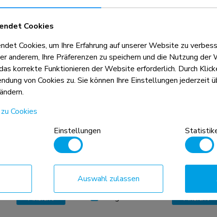
Vergleichen
Ansicht
Ansicht
endet Cookies
et Cookies, um Ihre Erfahrung auf unserer Website zu verbess
er anderem, Ihre Präferenzen zu speichern und die Nutzung der 
 das korrekte Funktionieren der Website erforderlich. Durch Klic
dung von Cookies zu. Sie können Ihre Einstellungen jederzeit üb
ändern.
 zu Cookies
Einstellungen
Statistik
FL50-575WH1
 - schnelle
TV-Trolley 65-115" - schnelle
Installation - TÜV
Auswahl zulassen
Vergleichen
Ansicht
Ansicht