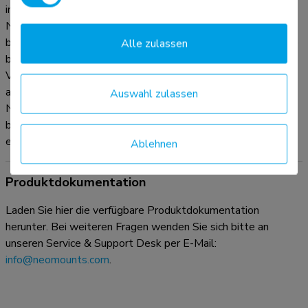
in Büros und auf Theken oder in einem Empfangsbereich.
Neomounts FPMA-D510BLACK eignet sich für Bildschirme
bis 32". Die Tragfähigkeit dieses Produkts ist für Bildschirme
Alle zulassen
bis 8 kg. Die Tischhalterung ist geeignet für Bildschirme mit
VESA 75x75 oder 100x100 mm Lochmuster. Verschiedene
andere Lochmuster können unter Verwendung von
Auswahl zulassen
Neomounts Vesa-Adapterplatten abgedeckt werden. Das
benötigte Befestigungsmaterial ist im Lieferumfang
enthalten.
Ablehnen
Produktdokumentation
Laden Sie hier die verfügbare Produktdokumentation
herunter. Bei weiteren Fragen wenden Sie sich bitte an
unseren Service & Support Desk per E-Mail:
info@neomounts.com
.