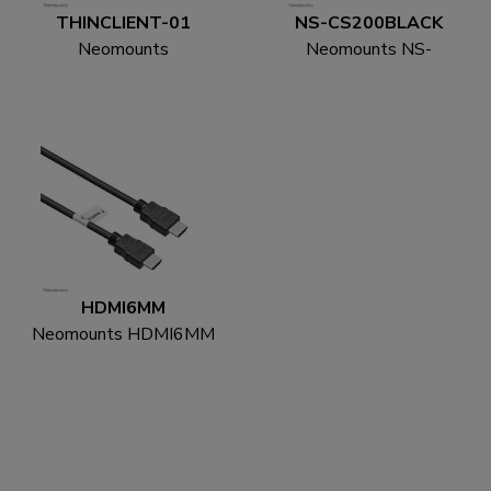
THINCLIENT-01
NS-CS200BLACK
Neomounts
Neomounts NS-
THINCLIENT-01 Mini-
CS200BLACK
PC-Halterung - max 3
Kabelsocke - für 8-10
kg - universal
Kabel - universal
HDMI6MM
Neomounts HDMI6MM
HDMI Kabel - 1.8 Meter