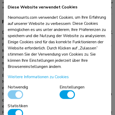
mit dem Gewicht und den VESA-Größen. Das maximale Gewicht und die VESA-Größe
Diese Website verwendet Cookies
sind absolute Beschränkungen für die Produkte und sollten nicht überschritten werden.
Neomounts.com verwendet Cookies, um Ihre Erfahrung
Produktinformationen
auf unserer Website zu verbessern. Diese Cookies
ermöglichen es uns unter anderem, Ihre Präferenzen zu
Die Neomounts Tischhalterung, Modell FPMA-D510BLACK,
speichern und die Nutzung der Website zu analysieren.
ist eine neig-, schwenk- und drehbar Tischhalterung für
Einige Cookies sind für das korrekte Funktionieren der
Flachbildschirme bis 32". Diese Halterung ist eine gute Wahl
Website erforderlich. Durch Klicken auf „Zulassen”
für platzsparende Platzierung auf Schreibtischen mittels
stimmen Sie der Verwendung von Cookies zu. Sie
einer Tischklemme oder Tischplattenbohrung. Neomounts
können Ihre Einstellungen jederzeit über Ihre
neig- (90°), dreh- (360°) und schwenkbare (180°)
Browsereinstellungen ändern.
Technologie ermöglicht es die Halterung auf jeden
Betrachtungswinkel zu ändern, um vollumfänglich von den
Weitere Informationen zu Cookies
Möglichkeiten des Flachbildschirms zu profitieren. Eine
Notwendig
Einstellungen
einzigartige Kabeführung verdeckt und führt Kabel von der
Halterung zum Flachbildschirm. Verstecken Sie Ihre Kabel um
den Arbeitsplatz schön und ordentlich zu halten. Durch eine
Statistiken
ergonomische Halterung können Nacken- und
Rückenbeschwerden vermieden werden. Ideal für den Einsatz