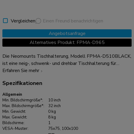
Vergleichen
Einen Freund benachrichtigen
Angebotsanfrage
Alternatives Produkt: FPMA-D965
Die Neomounts Tischhalterung, Modell FPMA-D510BLACK,
ist eine neig-, schwenk- und drehbar Tischhalterung für
Flachbildschirme bis 32". Diese Halterung ist eine gute Wahl
Erfahren Sie mehr
für platzsparende Platzierung auf Schreibtischen mittels
Spezifikationen
einer Tischklemme oder Tischplattenbohrung. Neomounts
neig- (90°), dreh- (360°) und schwenkbare (180°)
Allgemein
Technologie ermöglicht es die Halterung auf jeden
Min. Bildschirmgröße*:
10 inch
Betrachtungswinkel zu ändern, um vollumfänglich von den
Max. Bildschirmgröße*:
32 inch
Min. Gewicht:
0 kg
Möglichkeiten des Flachbildschirms zu profitieren. Eine
Max. Gewicht:
8 kg
einzigartige Kabeführung verdeckt und führt Kabel von der
Bildschirme:
1
Halterung zum Flachbildschirm. Verstecken Sie Ihre Kabel um
VESA-Muster:
75x75, 100x100