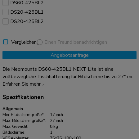
DS60-425BL2
DS20-425BL1
DS20-425BL2
Vergleichen
Einen Freund benachrichtigen
Angebotsanfrage
Die Neomounts DS60-425BL1 NEXT Lite ist eine
vollbewegliche Tischhalterung für Bildschirme bis zu 27" mit
einer maximalen Tragfähigkeit von 8 kg. Dank der vielseitigen
Erfahren Sie mehr
Neigungs- (120°), Dreh- (360°) und Schwenktechnik (180°)
Spezifikationen
lässt sich die Tischhalterung auf den optimalen Blickwinkel
für Ihren Bildschirm einstellen. Außerdem lässt sich die
Allgemein
Halterung manuell in Höhe und Tiefe verstellen, um die
Min. Bildschirmgröße*:
17 inch
perfekte Arbeitsposition zu finden. Dank des kurzen T-
Max. Bildschirmgröße*:
27 inch
Max. Gewicht:
8 kg
Rex®-Oberarms des NEXT Lite ist nur eine minimale Tiefe
Bildschirme:
1
erforderlich, wenn die Halterung in der Nähe einer Wand oder
VESA-Muster:
75x75, 100x100