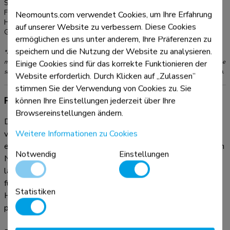
Serie:
NEXT Lite
Farbe:
Schwarz
Neomounts.com verwendet Cookies, um Ihre Erfahrung
Hauptmaterial:
Stahl
auf unserer Website zu verbessern. Diese Cookies
Garantie:
5 Jahre
ermöglichen es uns unter anderem, Ihre Präferenzen zu
speichern und die Nutzung der Website zu analysieren.
*Bitte beachten: Die angegebenen Zollgrößen sind nur ein Anhaltspunkt, kombiniert
mit dem Gewicht und den VESA-Größen. Das maximale Gewicht und die VESA-Größe
Einige Cookies sind für das korrekte Funktionieren der
sind absolute Beschränkungen für die Produkte und sollten nicht überschritten werden.
Website erforderlich. Durch Klicken auf „Zulassen”
stimmen Sie der Verwendung von Cookies zu. Sie
Produktinformationen
können Ihre Einstellungen jederzeit über Ihre
Browsereinstellungen ändern.
Die Neomounts DS60-425BL1 NEXT Lite ist eine
Weitere Informationen zu Cookies
vollbewegliche Tischhalterung für Bildschirme bis zu 27" mit
einer maximalen Tragfähigkeit von 8 kg. Dank der vielseitigen
Notwendig
Einstellungen
Neigungs- (120°), Dreh- (360°) und Schwenktechnik (180°)
lässt sich die Tischhalterung auf den optimalen Blickwinkel
für Ihren Bildschirm einstellen. Außerdem lässt sich die
Statistiken
Halterung manuell in Höhe und Tiefe verstellen, um die
perfekte Arbeitsposition zu finden.