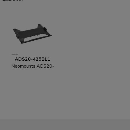
ADS20-425BL1
Neomounts ADS20-
425BL1 Laptop-
Halterung 11.6-17.3" -
VESA - universal