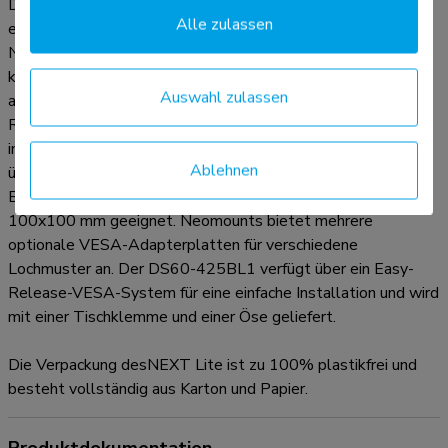
Dank des kurzen T-Rex®-Oberarms des NEXT Lite ist nur
Alle zulassen
eine minimale Tiefe erforderlich, wenn die Halterung in der
Nähe einer Wand oder Trennwand aufgestellt wird. Dadurch
kann der Bildschirm weiter vom Benutzer entfernt
Auswahl zulassen
aufgestellt werden, was besser für die Augen ist und mehr
Raum für eine gute ergonomische Arbeitshaltung lässt. Das
intelligente interne Kabelmanagementsystem sorgt für eine
Ablehnen
übersichtliche Kabelführung. Der DS60-425BL1 ist für
Bildschirme mit einem VESA-Lochbild von 75x75 oder
100x100 mm geeignet. Neomounts bietet mehrere
optionale VESA-Adapterplatten für verschiedene
Lochmuster an. Der DS60-425BL1 verfügt über ein Easy-
Release-VESA-System für eine einfache Installation und wird
mit einer Tischklemme und einer Öse geliefert.
Die Verpackung desNEXT Lite ist zu 100% plastikfrei und
besteht vollständig aus Karton und Papier.
Produktdokumentation