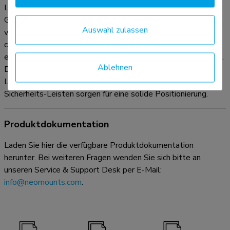
Laptops von 10 bis 17 Zoll mit einer maximalen
Gewichtskapazität von 5 kg. Der Ständer verfügt über 7
Auswahl zulassen
verschiedene Höhenpositionen, Tiefenverstellung und ein
cleveres Klappdesign. Durch das leichte, kompakte Design
eignet sich der Ständer ideal, um ihn überall hin mitzunehmen.
Ablehnen
Die offene Konfiguration sorgt für eine gute Belüftung des
Laptops und die rutschfesten Silikonkissen sowie die
Sicherheits-Leisten sorgen für eine solide Positionierung.
Produktdokumentation
Laden Sie hier die verfügbare Produktdokumentation
herunter. Bei weiteren Fragen wenden Sie sich bitte an
unseren Service & Support Desk per E-Mail:
info@neomounts.com
.