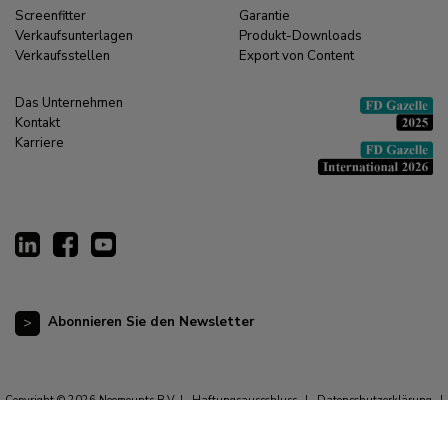
Screenfitter
Garantie
Verkaufsunterlagen
Produkt-Downloads
Verkaufsstellen
Export von Content
Das Unternehmen
Kontakt
Karriere
Abonnieren Sie den Newsletter
Copyright © 2026 Neomounts B.V. |
Haftungsausschluss
|
Datenschutzerklärung
|
Allgemeine Geschäftsbedingungen
|
Impressum
|
Cookie-Erklärung
|