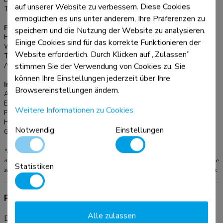
auf unserer Website zu verbessern. Diese Cookies
Tischmontage:
Ständer
ermöglichen es uns unter anderem, Ihre Präferenzen zu
Funktionalität
speichern und die Nutzung der Website zu analysieren.
Höhenverstellung:
20,7-26,7 cm
Einige Cookies sind für das korrekte Funktionieren der
Weiteneinstellung:
23,6 cm
Website erforderlich. Durch Klicken auf „Zulassen”
Tiefeneinstellung:
20,7 cm
stimmen Sie der Verwendung von Cookies zu. Sie
Anpassungstyp:
Manuell
können Ihre Einstellungen jederzeit über Ihre
Informationen
Browsereinstellungen ändern.
Artikelnummer:
NSLS200
EAN:
8717371448325
Weitere Informationen zu Cookies
Farbe:
Silber
Hauptmaterial:
Kunststoff
Notwendig
Einstellungen
Garantie:
5 Jahre
*Bitte beachten: Die angegebenen Zollgrößen sind nur ein Anhaltspunkt, kombiniert
mit dem Gewicht und den VESA-Größen. Das maximale Gewicht und die VESA-Größe
Statistiken
sind absolute Beschränkungen für die Produkte und sollten nicht überschritten werden.
Produktinformationen
Alle zulassen
Der Neomounts NSLS200 ist ein Universalständer für