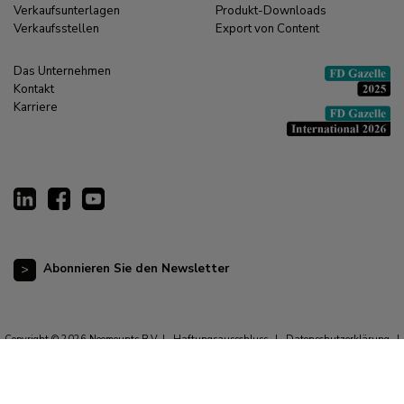
Verkaufsunterlagen
Produkt-Downloads
Verkaufsstellen
Export von Content
Das Unternehmen
Kontakt
Karriere
Abonnieren Sie den Newsletter
Copyright © 2026 Neomounts B.V. |
Haftungsausschluss
|
Datenschutzerklärung
|
Allgemeine Geschäftsbedingungen
|
Impressum
|
Cookie-Erklärung
|