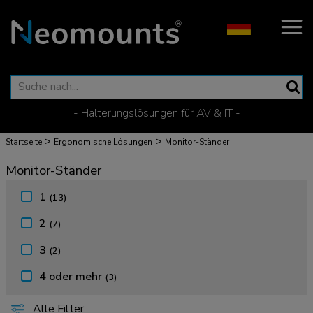
- Halterungslösungen für AV & IT -
>
>
Startseite
Ergonomische Lösungen
Monitor-Ständer
Monitor-Ständer
1
(13)
2
(7)
3
(2)
4 oder mehr
(3)
Alle Filter