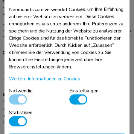
Farbe:
Silber
Hauptmaterial:
Stahl
Neomounts.com verwendet Cookies, um Ihre Erfahrung
Garantie:
5 Jahre
auf unserer Website zu verbessern. Diese Cookies
ermöglichen es uns unter anderem, Ihre Präferenzen zu
*Bitte beachten: Die angegebenen Zollgrößen sind nur ein Anhaltspunkt, kombiniert
speichern und die Nutzung der Website zu analysieren.
mit dem Gewicht und den VESA-Größen. Das maximale Gewicht und die VESA-Größe
sind absolute Beschränkungen für die Produkte und sollten nicht überschritten werden.
Einige Cookies sind für das korrekte Funktionieren der
Website erforderlich. Durch Klicken auf „Zulassen”
stimmen Sie der Verwendung von Cookies zu. Sie
Produktinformationen
können Ihre Einstellungen jederzeit über Ihre
Die Neomounts Tischhalterung, Modell FPMA-
Browsereinstellungen ändern.
D750DSILVER, ist eine neig-, schwenk- und drehbar
Weitere Informationen zu Cookies
Tischhalterung für Flachbildschirme bis 32" (81 cm). Diese
Halterung ist eine gute Wahl für platzsparende Platzierung
Notwendig
Einstellungen
auf Schreibtischen mittels einer Klemme oder Durchführung.
Neomounts einzigartige neig- (170°), dreh- (180°) und
schwenkbare (180°) Technologie ermöglicht die Anpassung
Statistiken
an jeden Betrachtungswinkel, um vollumfänglich von den
Möglichkeiten des Flachbildschirms zu profitieren. Die
Halterung ist einfach durch Gasfeder höhenverstellbar von 0