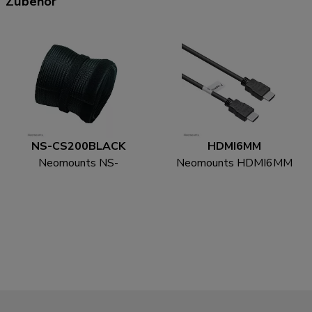
Zubehör
NS-CS200BLACK
HDMI6MM
Neomounts NS-
Neomounts HDMI6MM
CS200BLACK
HDMI Kabel - 1.8 Meter
Kabelsocke - für 8-10
Kabel - universal