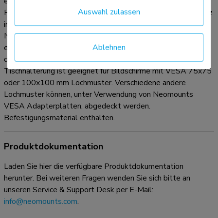
ergonomische Halterung können Nacken- und
Auswahl zulassen
Rückenbeschwerden vermieden werden. Ideal für den Einsatz
in Büros und auf Theken oder in einem Empfangsbereich.
Neomounts NM-D135DBLACK hat drei Drehpunkten und
Ablehnen
eignet sich für Bildschirme bis 27" (69 cm). Die Tragfähigkeit
dieses Produkts ist für zwei Bildschirme je 8 kg. Die
Tischhalterung ist geeignet für Bildschirme mit VESA 75x75
oder 100x100 mm Lochmuster. Verschiedene andere
Lochmuster können, unter Verwendung von Neomounts
VESA Adapterplatten, abgedeckt werden.
Befestigungsmaterial enthalten.
Produktdokumentation
Laden Sie hier die verfügbare Produktdokumentation
herunter. Bei weiteren Fragen wenden Sie sich bitte an
unseren Service & Support Desk per E-Mail:
info@neomounts.com
.