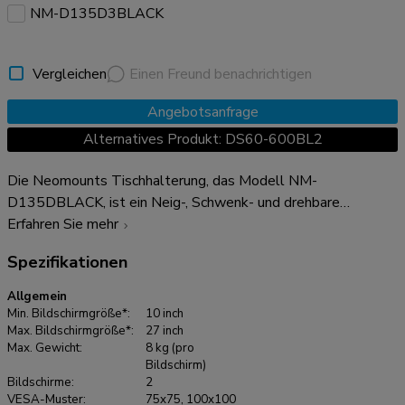
NM-D135D3BLACK
Vergleichen
Einen Freund benachrichtigen
Angebotsanfrage
Alternatives Produkt: DS60-600BL2
Die Neomounts Tischhalterung, das Modell NM-
D135DBLACK, ist ein Neig-, Schwenk- und drehbare
Tischhalterung für zwei Flachbildschirme bis 27" (69 cm).
Erfahren Sie mehr
Diese Halterung ist eine gute Wahl für platzsparende
Spezifikationen
Platzierung auf Schreibtischen mit einer Tischklemme oder
Tischplattenbohrung. Neomounts Neig- (90°), dreh- (360°)
Allgemein
und schwenkbare (180°) Technologie ermöglicht es die
Min. Bildschirmgröße*:
10 inch
Halterung auf jedem Betrachtungswinkel zu ändern, um von
Max. Bildschirmgröße*:
27 inch
Max. Gewicht:
8 kg (pro
den vollen Umfang der Möglichkeiten des Flachbildschirms,
Bildschirm)
zu profitieren. Die Halterung ist manuell höhenverstellbar
Bildschirme:
2
von 0 bis 41,5 Zentimetern und Tiefen einstellbar von 0 bis
VESA-Muster:
75x75, 100x100