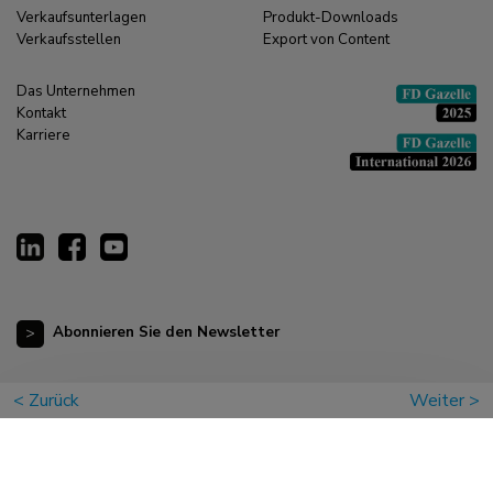
Verkaufsunterlagen
Produkt-Downloads
Verkaufsstellen
Export von Content
Das Unternehmen
Kontakt
Karriere
Abonnieren Sie den Newsletter
< Zurück
Weiter >
Copyright © 2026 Neomounts B.V. |
Haftungsausschluss
|
Datenschutzerklärung
|
Allgemeine Geschäftsbedingungen
|
Impressum
|
Cookie-Erklärung
|