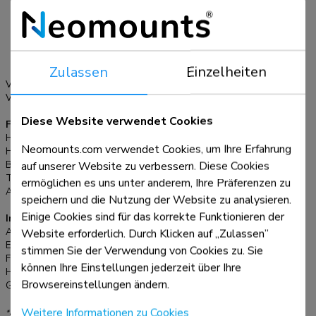
400x600, 600x200,
verstellbar ist. Das Kit ist sowohl mit Wand- als auch mit
600x300, 600x400,
Bodenhalterungen kompatibel. Die Installation ist schnell
600x500, 600x600,
und unkompliziert, wobei die Ausrichtung mit Hilfe eines
800x200, 800x450,
Lineals eine präzise und nahtlose Passform gewährleistet.
800x500, 800x800
Zulassen
Einzelheiten
mm
Ausführliche Informationen zur Kompatibilität mit
VESA-Maximum:
800x600 mm
bestimmten Modellen und Befestigungsgrößen finden Sie im
VESA-Minimum:
200x200 mm
Online-Handbuch.
Diese Website verwendet Cookies
Funktionalität
Höhenverstellung:
0-5,5 cm
Neomounts.com verwendet Cookies, um Ihre Erfahrung
Höhe:
64 cm
auf unserer Website zu verbessern. Diese Cookies
Breite:
90 cm
Tiefe:
27,9 cm
ermöglichen es uns unter anderem, Ihre Präferenzen zu
Anpassungstyp:
Manuell
speichern und die Nutzung der Website zu analysieren.
Einige Cookies sind für das korrekte Funktionieren der
Informationen
Website erforderlich. Durch Klicken auf „Zulassen”
Artikelnummer:
AV40-500BL
EAN:
8717371449407
stimmen Sie der Verwendung von Cookies zu. Sie
Farbe:
Schwarz
können Ihre Einstellungen jederzeit über Ihre
Hauptmaterial:
Stahl
Browsereinstellungen ändern.
Garantie:
5 Jahre
Weitere Informationen zu Cookies
*Bitte beachten: Die angegebenen Zollgrößen sind nur ein Anhaltspunkt, kombiniert