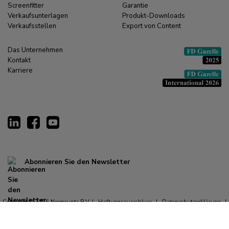
Screenfitter
Garantie
Verkaufsunterlagen
Produkt-Downloads
Verkaufsstellen
Export von Content
Das Unternehmen
Kontakt
Karriere
Abonnieren Sie den Newsletter
Copyright © 2026 Neomounts B.V. |
Haftungsausschluss
|
Datenschutzerklärung
|
Allgemeine Geschäftsbedingungen
|
Impressum
|
Cookie-Erklärung
|