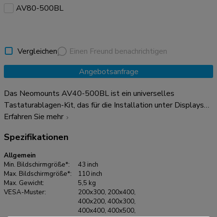
AV80-500BL
Vergleichen
Einen Freund benachrichtigen
Angebotsanfrage
Das Neomounts AV40-500BL ist ein universelles
Tastaturablagen-Kit, das für die Installation unter Displays
ab 43? entwickelt wurde und VESA-Lochmuster von
Erfahren Sie mehr
200x200 bis 800x600 mm unterstützt. Mit einer
Spezifikationen
Ablagefläche von 27x60,3 cm und einer maximalen Tragkraft
von 2,5 kg bietet es ausreichend Platz für Tastatur und
Allgemein
Maus. Für optimale Flexibilität sind sowohl die Ablagen
Min. Bildschirmgröße*:
43 inch
Halterung als auch die Rückplatte-Halterungen
Max. Bildschirmgröße*:
110 inch
Max. Gewicht:
5,5 kg
höhenverstellbar. Die Befestigungslöcher des AV40-500BL
VESA-Muster:
200x300, 200x400,
ermöglichen Variationen in Breite und Höhe, während der
400x200, 400x300,
VESA-Rahmen in vier Positionen (200/400/600/800)
400x400, 400x500,