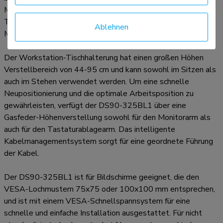
Möglichkeiten des Bildschirms voll auszunutzen. Die
Tastaturablage verfügt über eine Handgelenkstütze und ein
Ablehnen
Mauspad für optimalen Komfort.
Der Workstation-Tischhalterung hat einen großen Höhen
Verstellbereich von 44-95 cm und kann sowohl im Sitzen als
auch im Stehen verwendet werden. Um eine schnelle
Neupositionierung und die optimale Arbeitsposition zu
gewährleisten, verfügt der DS90-325BL1 über eine
Gasfeder-Höhenverstellung sowohl für den Monitorarm als
auch für den Tastaturablagearm. Das intelligente
Kabelmanagementsystem sorgt für eine geordnete Führung
der Kabel.
Der DS90-325BL1 ist für Bildschirme geeignet, die den
VESA-Lochmustern 75x75 oder 100x100 mm entsprechen,
und ist mit einem VESA-Schnellspannsystem für eine
schnelle und einfache Installation ausgestattet. Für nicht