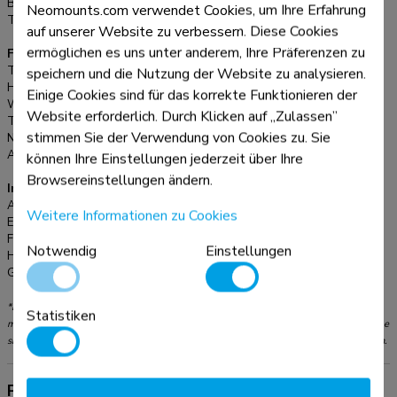
Bildschirme:
1
Neomounts.com verwendet Cookies, um Ihre Erfahrung
Tischmontage:
Ständer
auf unserer Website zu verbessern. Diese Cookies
ermöglichen es uns unter anderem, Ihre Präferenzen zu
Funktionalität
Typ:
Neigen
speichern und die Nutzung der Website zu analysieren.
Höhenverstellung:
7,8-12,4 cm
Einige Cookies sind für das korrekte Funktionieren der
Weiteneinstellung:
22,3 cm
Website erforderlich. Durch Klicken auf „Zulassen”
Tiefeneinstellung:
23,5 cm
stimmen Sie der Verwendung von Cookies zu. Sie
Neigung (Grad):
36°
Anpassungstyp:
Manuell
können Ihre Einstellungen jederzeit über Ihre
Browsereinstellungen ändern.
Informationen
Artikelnummer:
NSLS085BLACK
Weitere Informationen zu Cookies
EAN:
8717371448301
Farbe:
Schwarz
Notwendig
Einstellungen
Hauptmaterial:
Aluminium
Garantie:
5 Jahre
*Bitte beachten: Die angegebenen Zollgrößen sind nur ein Anhaltspunkt, kombiniert
Statistiken
mit dem Gewicht und den VESA-Größen. Das maximale Gewicht und die VESA-Größe
sind absolute Beschränkungen für die Produkte und sollten nicht überschritten werden.
Produktinformationen