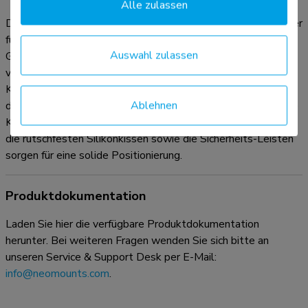
Alle zulassen
Der Neomounts NSLS085BLACK ist ein universeller Ständer
für Laptops von 10 bis 17 Zoll mit einer maximalen
Auswahl zulassen
Gewichtskapazität von 5kg. Der Ständer hat sechs
verschiedene Höhenpositionen und ein ultraflaches
Klappdesign. Durch das leichte, kompakte Design eignet sich
Ablehnen
der Ständer ideal, um ihn überall hin mitzunehmen. Die offene
Konfiguration sorgt für eine gute Belüftung des Laptops und
die rutschfesten Silikonkissen sowie die Sicherheits-Leisten
sorgen für eine solide Positionierung.
Produktdokumentation
Laden Sie hier die verfügbare Produktdokumentation
herunter. Bei weiteren Fragen wenden Sie sich bitte an
unseren Service & Support Desk per E-Mail:
info@neomounts.com
.