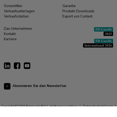
Screenfitter
Garantie
Verkaufsunterlagen
Produkt-Downloads
Verkaufsstellen
Export von Content
Das Unternehmen
Kontakt
Karriere
Abonnieren Sie den Newsletter
Copyright © 2026 Neomounts B.V. |
Haftungsausschluss
|
Datenschutzerklärung
|
Allgemeine Geschäftsbedingungen
|
Impressum
|
Cookie-Erklärung
|