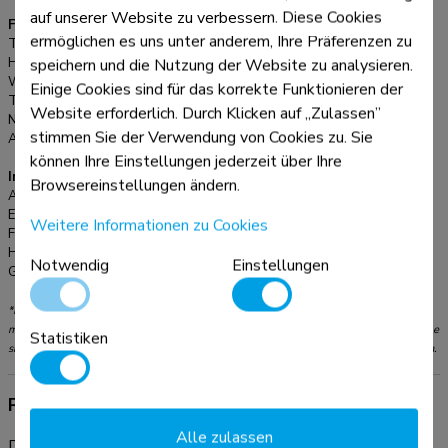
auf unserer Website zu verbessern. Diese Cookies
Funktionalität
ermöglichen es uns unter anderem, Ihre Präferenzen zu
Typ:
Neigen
speichern und die Nutzung der Website zu analysieren.
Höhenverstellung:
7,8-12,4 cm
Weiteneinstellung:
22,3 cm
Einige Cookies sind für das korrekte Funktionieren der
Tiefeneinstellung:
23,5 cm
Website erforderlich. Durch Klicken auf „Zulassen”
Neigung (Grad):
36°
stimmen Sie der Verwendung von Cookies zu. Sie
Anpassungstyp:
Manuell
können Ihre Einstellungen jederzeit über Ihre
Informationen
Browsereinstellungen ändern.
Artikelnummer:
NSLS085GREY
EAN:
8717371448295
Weitere Informationen zu Cookies
Farbe:
Grau
Hauptmaterial:
Aluminium
Notwendig
Einstellungen
Garantie:
5 Jahre
*Bitte beachten: Die angegebenen Zollgrößen sind nur ein Anhaltspunkt, kombiniert
mit dem Gewicht und den VESA-Größen. Das maximale Gewicht und die VESA-Größe
Statistiken
sind absolute Beschränkungen für die Produkte und sollten nicht überschritten werden.
Produktinformationen
Alle zulassen
Der Neomounts NSLS085GREY ist ein universeller Ständer