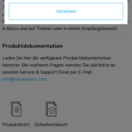
Aussehen. Ändern Sie die Höhe des Ständers in 4 Stufen von
7 bis 13 cm, in Schritten von 1,5 cm. Breite 32 cm, Tiefe 26
Ablehnen
cm . Durch eine ergonomische Halterung können Nacken- und
Rückenbeschwerden vermieden werden. Ideal für den Einsatz
in Büros und auf Theken oder in einem Empfangsbereich.
Produktdokumentation
Laden Sie hier die verfügbare Produktdokumentation
herunter. Bei weiteren Fragen wenden Sie sich bitte an
unseren Service & Support Desk per E-Mail:
info@neomounts.com
.
Produktblatt
Sicherheitsblatt