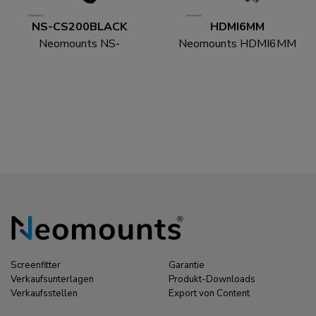
NS-CS200BLACK
HDMI6MM
Neomounts NS-
Neomounts HDMI6MM
CS200BLACK
HDMI Kabel - 1.8 Meter
Kabelsocke - für 8-10
Kabel - universal
Screenfitter
Garantie
Verkaufsunterlagen
Produkt-Downloads
Verkaufsstellen
Export von Content