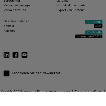
Screenfitter
Garantie
Verkaufsunterlagen
Produkt-Downloads
Verkaufsstellen
Export von Content
Das Unternehmen
Kontakt
Karriere
Abonnieren Sie den Newsletter
Copyright © 2026 Neomounts B.V. |
Haftungsausschluss
|
Datenschutzerklärung
|
Allgemeine Geschäftsbedingungen
|
Impressum
|
Cookie-Erklärung
|