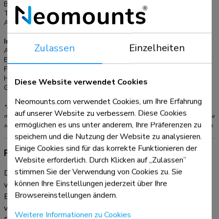
plastikfrei und besteht vollständig aus Karton und Papier. Für
Breite:
12 cm
Tiefe:
56,8 cm
die Installation an der Wand ist der Wandadapter AWL75-
Anpassungstyp:
Gasfeder
450BL optional erhältlich.
Informationen
Zulassen
Einzelheiten
Artikelnummer:
DS70PLUS-450BL1
EAN:
8717371441654
Farbe:
Schwarz
Hauptmaterial:
Stahl
Diese Website verwendet Cookies
Garantie:
5 Jahre
Neomounts.com verwendet Cookies, um Ihre Erfahrung
*Bitte beachten: Die angegebenen Zollgrößen sind nur ein Anhaltspunkt, kombiniert
auf unserer Website zu verbessern. Diese Cookies
mit dem Gewicht und den VESA-Größen. Das maximale Gewicht und die VESA-Größe
ermöglichen es uns unter anderem, Ihre Präferenzen zu
sind absolute Beschränkungen für die Produkte und sollten nicht überschritten werden.
speichern und die Nutzung der Website zu analysieren.
Einige Cookies sind für das korrekte Funktionieren der
Produktinformationen
Website erforderlich. Durch Klicken auf „Zulassen”
stimmen Sie der Verwendung von Cookies zu. Sie
Die Neomounts DS70PLUS-450BL1 NEXT Core ist eine
können Ihre Einstellungen jederzeit über Ihre
vollbewegliche Tischhalterung für Curved-Ultra-Wide-
Browsereinstellungen ändern.
Bildschirme bis zu 49". Die Halterung verfügt über einen
verstärkten Kopf, der speziell für Curved-Ultra-Wide-
Weitere Informationen zu Cookies