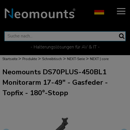
- Halterungslösungen für AV & IT -
>
>
>
>
Startseite
Produkte
Schreibtisch
NEXT-Serie
NEXT | core
Neomounts DS70PLUS-450BL1
Monitorarm 17-49" - Gasfeder -
Topfix - 180°-Stopp