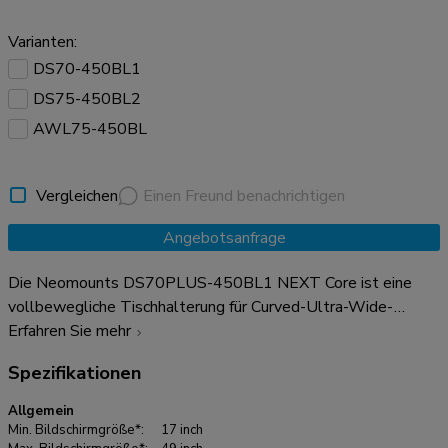
Varianten:
DS70-450BL1
DS75-450BL2
AWL75-450BL
Vergleichen
Einen Freund benachrichtigen
Angebotsanfrage
Die Neomounts DS70PLUS-450BL1 NEXT Core ist eine
vollbewegliche Tischhalterung für Curved-Ultra-Wide-
Bildschirme bis zu 49". Die Halterung verfügt über einen
Erfahren Sie mehr
verstärkten Kopf, der speziell für Curved-Ultra-Wide-
Spezifikationen
Bildschirme entwickelt wurde und ein höheres
Maximalgewicht von bis zu 18 kg tragen kann (Curved 14 kg).
Allgemein
Dank der vielseitigen Neige- (90°), Dreh- (360°) und
Min. Bildschirmgröße*:
17 inch