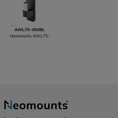
AWL75-450BL
Neomounts AWL75-
450BL Wand-Adapter
für Monitor-
Tischhalterung