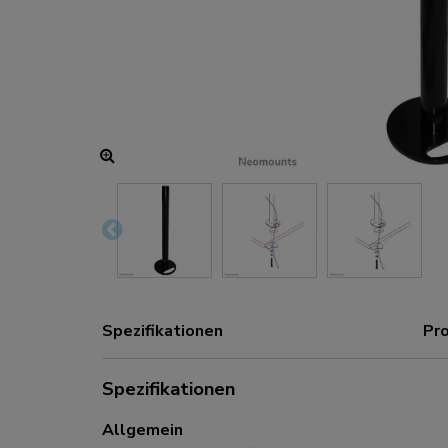
Lade- und Stromanschlüsse
Zubehör
ACE gaming
NEXT-Serie
NERO-Serie
VOLT-Serie
Spezifikationen
Pr
Spezifikationen
Allgemein