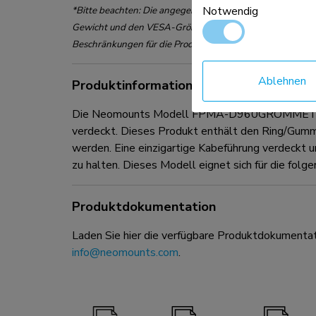
Notwendig
*Bitte beachten: Die angegebenen Zollgrößen sind nur ei
Gewicht und den VESA-Größen. Das maximale Gewicht un
Beschränkungen für die Produkte und sollten nicht übersc
Ablehnen
Produktinformationen
Die Neomounts Modell FPMA-D960GROMMET ist ei
verdeckt. Dieses Produkt enthält den Ring/Gumm
werden. Eine einzigartige Kabeführung verdeckt u
zu halten. Dieses Modell eignet sich für d
Produktdokumentation
Laden Sie hier die verfügbare Produktdokumentat
info@neomounts.com
.