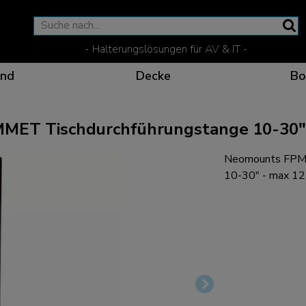
- Halterungslösungen für AV & IT -
nd
Decke
Bo
ET Tischdurchführungstange 10-30"
Neomounts FPM
Wirksame Kommunikati
Flexible Lösungen fü
Spezielle Produkte fü
Die optimale Betracht
10-30" - max 12
Ergonomische Lösunge