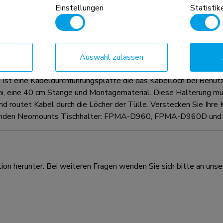
Einstellungen
Statistik
n Anhaltspunkt, kombiniert mit dem
d die VESA-Größe sind absolute
hritten werden.
Auswahl zulassen
ne Kabeldurchführungsplatte die das Kabelloch bei Benutzung
i, eine 40 cm Stange und Montagematerial. Diese Halterung mu
nd routet Kabel durch die Löcher der Tülle. Verstecken Sie Ihre
ie folgenden Neomounts Tischhalter: FPMA-D960, FPMA-D960
ion herunter. Bei weiteren Fragen wenden Sie sich bitte an unse