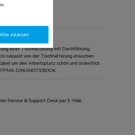
en
Alle zulassen
 einer Tischhalterung mit Durchführung,
ss separat von der Tischhalterung erworben
 Kabel um den Arbeitsplatz schön und ordentlich
D und FPMA-D960NOTEBOOK.
ren Service & Support Desk per E-Mail: