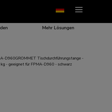
den
Mehr Lösungen
A-D960GROMMET Tischdurchführungstange -
on, die ins Auge fällt
r die beste Zusammenarbeit
r besondere Bedürfnisse
ungsposition für jeden Bildschirm
 kg - geeignet für FPMA-D960 - schwarz
n für jede Situation