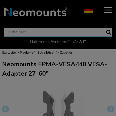
- Halterungslösungen für AV & IT -
>
>
>
Startseite
Produkte
Schreibtisch
Zubehör
Neomounts FPMA-VESA440 VESA-
Adapter 27-60"