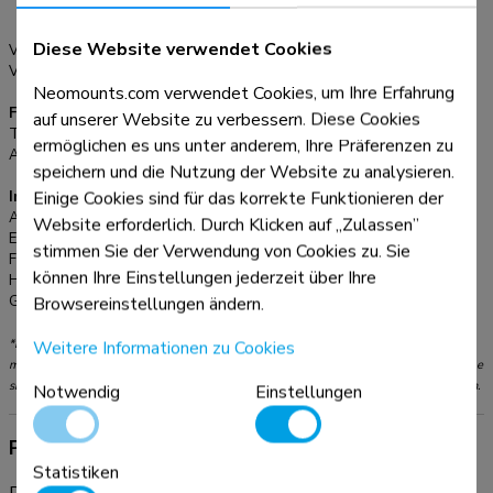
200x400, 300x300,
Verschiedene Lochmuster können mit Neomounts VESA
400x400 mm
Adapterplatten abgedeckt werden. Das benötigte
Diese Website verwendet Cookies
VESA-Maximum:
400x400 mm
Befestigungsmaterial ist im Lieferumfang enthalten
VESA-Minimum:
200x200 mm
Neomounts.com verwendet Cookies, um Ihre Erfahrung
Funktionalität
auf unserer Website zu verbessern. Diese Cookies
Typ:
Fixiert
ermöglichen es uns unter anderem, Ihre Präferenzen zu
Anpassungstyp:
Keine
speichern und die Nutzung der Website zu analysieren.
Einige Cookies sind für das korrekte Funktionieren der
Informationen
Artikelnummer:
FPMA-VESA440
Website erforderlich. Durch Klicken auf „Zulassen”
EAN:
8717371444716
stimmen Sie der Verwendung von Cookies zu. Sie
Farbe:
Schwarz
können Ihre Einstellungen jederzeit über Ihre
Hauptmaterial:
Stahl
Browsereinstellungen ändern.
Garantie:
5 Jahre
Weitere Informationen zu Cookies
*Bitte beachten: Die angegebenen Zollgrößen sind nur ein Anhaltspunkt, kombiniert
mit dem Gewicht und den VESA-Größen. Das maximale Gewicht und die VESA-Größe
sind absolute Beschränkungen für die Produkte und sollten nicht überschritten werden.
Notwendig
Einstellungen
Produktinformationen
Statistiken