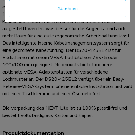
eine geringe Tiefe erforderlich, wenn die Halterung in der
Ablehnen
Nähe einer Wand oder Trennwand angebracht wird. Dadurch
können die Bildschirme weiter vom Benutzer entfernt
aufgestellt werden, was besser für die Augen ist und auch
mehr Raum für eine gute ergonomische Arbeitshaltung lässt.
Das intelligente interne Kabelmanagementsystem sorgt für
eine geordnete Kabelführung. Der DS20-425BL2 ist für
Bildschirme mit einem VESA-Lochbild von 75x75 oder
100x100 mm geeignet. Neomounts bietet mehrere
optionale VESA-Adapterplatten für verschiedene
Lochmuster an. Der DS20-425BL2 verfügt über ein Easy-
Release-VESA-System für eine einfache Installation und wird
mit einer Tischklemme und einer Öse geliefert.
Die Verpackung des NEXT Lite ist zu 100% plastikfrei und
besteht vollständig aus Karton und Papier.
Produktdokumentation