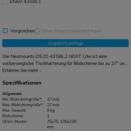
DS60-425BL1
Vergleichen
Einen Freund benachrichtigen
Angebotsanfrage
Die Neomounts DS20-425BL2 NEXT Lite ist eine
vollbewegliche Tischhalterung für Bildschirme bis zu 27" und
Laptops bis zu 17,3" mit einer maximalen Tragfähigkeit von 8
Erfahren Sie mehr
bzw. 5 kg. Dank der vielseitigen Neige- (120°), Dreh- (360°)
Spezifikationen
und Schwenkfunktion (180°) lässt sich die Tischhalterung auf
die optimale Höhe und den optimalen Blickwinkel für Ihren
Allgemein
Bildschirm und Ihr Notebook einstellen. Darüber hinaus bietet
Min. Bildschirmgröße*:
17 inch
die Halterung eine manuelle Höhen- und Tiefenverstellung,
Max. Bildschirmgröße*:
27 inch
Max. Gewicht:
8 kg
um die perfekte Arbeitsposition zu schaffen. Dank des kurzen
Bildschirme:
1
T-Rex®-Oberarms des NEXT Lite ist nur eine geringe Tiefe
VESA-Muster:
75x75, 100x100
erforderlich, wenn die Halterung in der Nähe einer Wand oder
mm