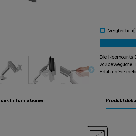
Vergleichen
Die Neomounts
vollbewegliche T
Bildschirme bis z
Erfahren Sie meh
verstärkten Kopf
entwickelt wurde
kg tragen kann (C
oduktinformationen
Produktdoku
Dreh- (360°) und
in jeden beliebig
Bildschirms voll
über eine Gasfe
Tiefenverstellun