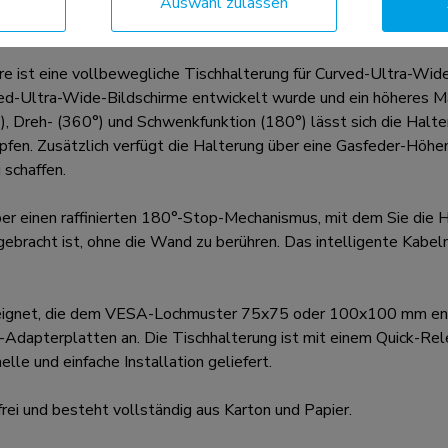
Auswahl zulassen
ine vollbewegliche Tischhalterung für Curved-Ultra-Wide-Bi
urved-Ultra-Wide-Bildschirme entwickelt wurde und ein höheres 
), Dreh- (360°) und Schwenkfunktion (180°) lässt sich die Halter
öpfen. Zusätzlich verfügt die Halterung über eine Gasfeder-Höh
 schaffen.
nen raffinierten 180°-Stop-Mechanismus, mit dem Sie die Hal
ebracht ist, ohne die Wand zu berühren. Das intelligente Kab
gnet, die dem VESA-Lochmuster 75x75 oder 100x100 mm entspr
Adapterplatten an. Die Tischhalterung ist mit einem Quick-R
lle und einfache Installation geliefert.
ei und besteht vollständig aus Karton und Papier.