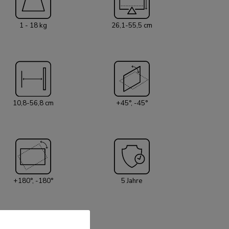
en 180°-Stop-Mechanismus, mit dem Sie die
1 - 18 kg
26,1-55,5 cm
ann sicher verstellen können, wenn sie nahe an
 Trennwand angebracht ist, ohne die Wand zu
ntelligente Kabelmanagementsystem sorgt für
Kabel. Die DS70PLUS-450WH1 ist
 geeignet, die dem VESA-Lochmuster 75x75 oder
prechen. Für nicht standardisierte Lochmuster
s verschiedene optionale VESA-Adapterplatten
10,8-56,8 cm
+45°, -45°
terung ist mit einem Quick-Release-VESA-
ttet und wird mit einer Topfix-Klemme und einer
elle und einfache Installation geliefert. Die
NEXT Core ist 100% plastikfrei und besteht
ier. Für die Installation an der
ndadapter AWL75-450BL optional erhältlich.
+180°, -180°
5 Jahre