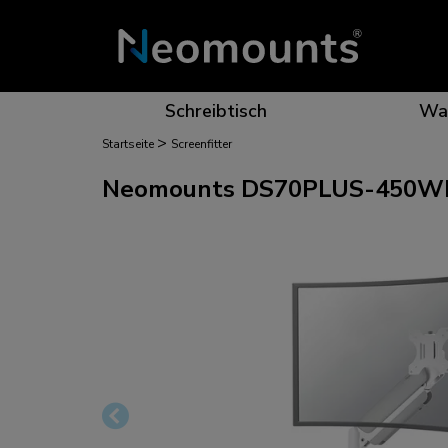
Schreibtisch
Wa
>
Startseite
Screenfitter
Monitor-Tischhalterungen
TV-/Monitor-Halterungen
TV-/Monitor-Halterung
Rollwagen
Pro AV
Neomounts DS70PLUS-450WH1 
Monitor-Ständer
Tablet-Halterungen
Projektor-Halterungen
Bodenständer
Healthcare
Monitor-Erhöhungen
Motorisierte Halterungen
Zubehör
Tablet-Ständer
Stangen-Halterungen
Laptop-Ständer
Videowall-Wandhalterung
Zubehör
Säulen-Halterungen
Laptop-Arme und -Halterungen
Menu Board-Halterungen
Videobar-/Lautsprecher-Halterungen
MOVE-Serie
Sitz-Steh-Arbeitsplätze
Projektor-Halterungen
Schutzscheiben
Tablet-Halterungen
Zubehör
Telefon-Ständer
LEVEL-Serie
Headset-Ständer und -Halterungen
Mini-PC-Halterungen
PC-Halterungen
TV-Ständer und -Halterungen
Kabelmanagement