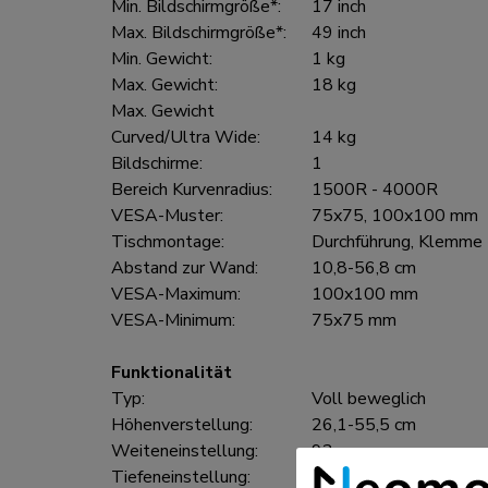
Min. Bildschirmgröße*:
17 inch
Max. Bildschirmgröße*:
49 inch
Min. Gewicht:
1 kg
Max. Gewicht:
18 kg
Max. Gewicht
Curved/Ultra Wide:
14 kg
Bildschirme:
1
Bereich Kurvenradius:
1500R - 4000R
VESA-Muster:
75x75, 100x100 mm
Tischmontage:
Durchführung, Klemme
Abstand zur Wand:
10,8-56,8 cm
VESA-Maximum:
100x100 mm
VESA-Minimum:
75x75 mm
Funktionalität
Typ:
Voll beweglich
Höhenverstellung:
26,1-55,5 cm
Weiteneinstellung:
92 cm
Tiefeneinstellung:
5,4-51,1 cm