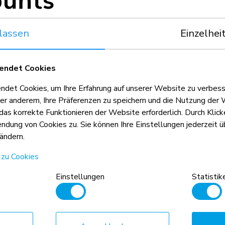
75x75 - 100x100 mm
lassen
Einzelhei
endet Cookies
et Cookies, um Ihre Erfahrung auf unserer Website zu verbess
er anderem, Ihre Präferenzen zu speichern und die Nutzung der 
 das korrekte Funktionieren der Website erforderlich. Durch Klic
dung von Cookies zu. Sie können Ihre Einstellungen jederzeit üb
ändern.
 zu Cookies
Einstellungen
Statistik
n Anhaltspunkt, kombiniert mit dem
d die VESA-Größe sind absolute
hritten werden.